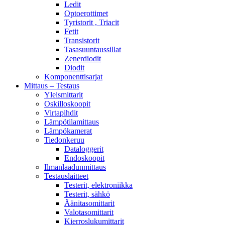
Ledit
Optoerottimet
Tyristorit , Triacit
Fetit
Transistorit
Tasasuuntaussillat
Zenerdiodit
Diodit
Komponenttisarjat
Mittaus – Testaus
Yleismittarit
Oskilloskoopit
Virtapihdit
Lämpötilamittaus
Lämpökamerat
Tiedonkeruu
Dataloggerit
Endoskoopit
Ilmanlaadunmittaus
Testauslaitteet
Testerit, elektroniikka
Testerit, sähkö
Äänitasomittarit
Valotasomittarit
Kierroslukumittarit