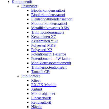
Komponentit
Passiiviset
Bipolarkondensaattori
Bipolarkondensaattori
Elektrolyyttikondensaattori
Moottorikondensaattori
Metallikalvovastus 0.6W
Trim. Kondensaattori
Keraaminen X7
Keraaminen Y5P
Polyesteri MKS
Polyesteri X2
Potentiometri 1-kierros
Potentiometri – 4W lanka
Monikierrospotentiometrit
Trimmeripotentiometrit
Tantaali CB
Puolijohteet
Kiteet
RX-TX Modulit
Anturit
Mikro-ohjaimet
Lineaaripiirit
Regulaattorit
Näytöt