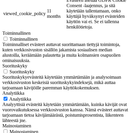
Evästeen asettaa GDPR Cookie
Consent -laajennus, ja sitä
11
käytetään tallentamaan, onko
viewed_cookie_policy
months
käyttäjä hyväksynyt evästeiden
käyttön vai ei. Se ei tallenna
henkilötietoja.
Toiminnallinen
Toiminnallinen
Toiminnalliset evästeet auttavat suorittamaan tiettyjä toimintoja,
kuten verkkosivuston sisällön jakamista sosiaalisen median
alustoilla, keräämään palautetta ja muita kolmansien osapuolien
ominaisuuksia.
Suorituskyky
Suorituskyky
Suorituskykyevästeitä käytetään ymmärtämään ja analysoimaan
verkkosivuston keskeisiä suorituskykyindeksejä, mikä auttaa
tarjoamaan kävijöille paremman käyttökokemuksen.
Analytiikka
Analytiikka
Analyyttisiä evästeitä käytetään ymmärtämään, kuinka kävijät ovat
vuorovaikutuksessa verkkosivuston kanssa. Nämä evästeet auttavat
tarjoamaan tietoa kävijämäärästä, poistumisprosentista, liikenteen
lähteestä jne.
Mainostaminen
Mainostaminen