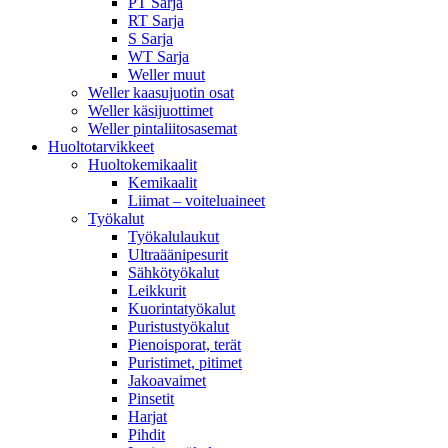
PT Sarja
RT Sarja
S Sarja
WT Sarja
Weller muut
Weller kaasujuotin osat
Weller käsijuottimet
Weller pintaliitosasemat
Huoltotarvikkeet
Huoltokemikaalit
Kemikaalit
Liimat – voiteluaineet
Työkalut
Työkalulaukut
Ultraäänipesurit
Sähkötyökalut
Leikkurit
Kuorintatyökalut
Puristustyökalut
Pienoisporat, terät
Puristimet, pitimet
Jakoavaimet
Pinsetit
Harjat
Pihdit