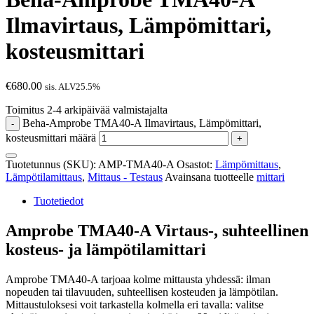
Ilmavirtaus, Lämpömittari,
kosteusmittari
€
680.00
sis. ALV25.5%
Toimitus 2-4 arkipäivää valmistajalta
Beha-Amprobe TMA40-A Ilmavirtaus, Lämpömittari,
-
kosteusmittari määrä
+
Tuotetunnus (SKU):
AMP-TMA40-A
Osastot:
Lämpömittaus
,
Lämpötilamittaus
,
Mittaus - Testaus
Avainsana tuotteelle
mittari
Tuotetiedot
Amprobe TMA40-A Virtaus-, suhteellinen
kosteus- ja lämpötilamittari
Amprobe TMA40-A tarjoaa kolme mittausta yhdessä: ilman
nopeuden tai tilavuuden, suhteellisen kosteuden ja lämpötilan.
Mittaustuloksesi voit tarkastella kolmella eri tavalla: valitse