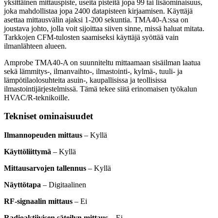
yksittäinen mittauspiste, useita pisteitä jopa 99 tai lisäominaisuus,
joka mahdollistaa jopa 2400 datapisteen kirjaamisen. Käyttäjä
asettaa mittausvälin ajaksi 1-200 sekuntia. TMA40-A:ssa on
joustava johto, jolla voit sijoittaa siiven sinne, missä haluat mitata.
Tarkkojen CFM-tulosten saamiseksi käyttäjä syöttää vain
ilmanlähteen alueen.
Amprobe TMA40-A on suunniteltu mittaamaan sisäilman laatua
sekä lämmitys-, ilmanvaihto-, ilmastointi-, kylmä-, tuuli- ja
lämpötilaolosuhteita asuin-, kaupallisissa ja teollisissa
ilmastointijärjestelmissä. Tämä tekee siitä erinomaisen työkalun
HVAC/R-teknikoille.
Tekniset ominaisuudet
Ilmannopeuden mittaus
– Kyllä
Käyttöliittymä
– Kyllä
Mittausarvojen tallennus
– Kyllä
Näyttötapa
– Digitaalinen
RF-signaalin mittaus
– Ei
Radioaktiivisen säteilyn mittaus
– Ei