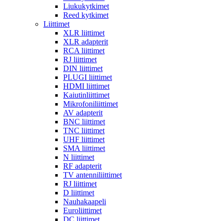
Liukukytkimet
Reed kytkimet
Liittimet
XLR liittimet
XLR adapterit
RCA liittimet
RJ liittimet
DIN liittimet
PLUGI liittimet
HDMI liittimet
Kaiutinliittimet
Mikrofoniliittimet
AV adapterit
BNC liittimet
TNC liittimet
UHF liittimet
SMA liittimet
N liittimet
RF adapterit
TV antenniliittimet
RJ liittimet
D liittimet
Nauhakaapeli
Euroliittimet
DC liittimet