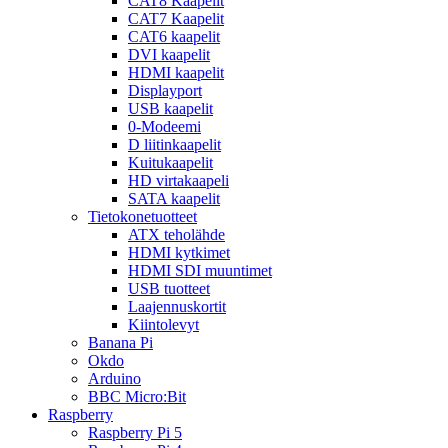
CAT8 Kaapelit
CAT7 Kaapelit
CAT6 kaapelit
DVI kaapelit
HDMI kaapelit
Displayport
USB kaapelit
0-Modeemi
D liitinkaapelit
Kuitukaapelit
HD virtakaapeli
SATA kaapelit
Tietokonetuotteet
ATX teholähde
HDMI kytkimet
HDMI SDI muuntimet
USB tuotteet
Laajennuskortit
Kiintolevyt
Banana Pi
Okdo
Arduino
BBC Micro:Bit
Raspberry
Raspberry Pi 5