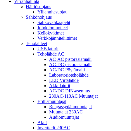
Virranhallinta
Häiriösuojaus
Ylijännitesuojat
Sähkönohjaus
Sähkövälikaapelit
Johdotontuotteet
Kellokytkimet
Verkkojänniteliittimet
Teholähteet
USB laturit
Teholähde AC
AC-AC pistorasiamalli
AC-DC pistorasiamalli
AC-DC Pöytämalli
Laboratorioteholähde
LED Virtalähde
Akkulaturit
AC-DC DIN-asennus
230AC-110AC Muuntajat
Erillismuuntajat
Rengassydänmuuntajat
Muuntajat 230AC
Audiomuuntajat
Akut
Invertterit 230AC