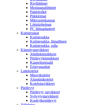
Riviliittimet
Moninapaliittimet
Pääteholkit
Piikkirimat
Mikropiirikannat
Liitinlajitelmat
PC liitinadapterit
Kutistesukat
Kutistesukka
Kutistesukka, liimallinen
Kutistesukka, rulla
Kiinnitystarvikkeet
Johdinkiinnikkeet
Piirilevykiinnikkeet
Kaapelispiraalit
Eristysnauhat
Laitekotelot
Muovikotelot
Alumiinikotelot
Kotelotarvikkeet
Piirilevyt
Piirilevyt, tarvikkeet
Syövytystarvikkeet
Koekytkentälevyt
Jäähdytys