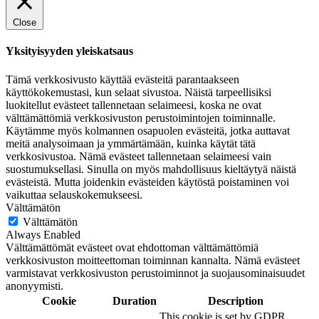
Close
Yksityisyyden yleiskatsaus
Tämä verkkosivusto käyttää evästeitä parantaakseen
käyttökokemustasi, kun selaat sivustoa. Näistä tarpeellisiksi
luokitellut evästeet tallennetaan selaimeesi, koska ne ovat
välttämättömiä verkkosivuston perustoimintojen toiminnalle.
Käytämme myös kolmannen osapuolen evästeitä, jotka auttavat
meitä analysoimaan ja ymmärtämään, kuinka käytät tätä
verkkosivustoa. Nämä evästeet tallennetaan selaimeesi vain
suostumuksellasi. Sinulla on myös mahdollisuus kieltäytyä näistä
evästeistä. Mutta joidenkin evästeiden käytöstä poistaminen voi
vaikuttaa selauskokemukseesi.
Välttämätön
Välttämätön
Always Enabled
Välttämättömät evästeet ovat ehdottoman välttämättömiä
verkkosivuston moitteettoman toiminnan kannalta. Nämä evästeet
varmistavat verkkosivuston perustoiminnot ja suojausominaisuudet
anonyymisti.
Cookie
Duration
Description
This cookie is set by GDPR