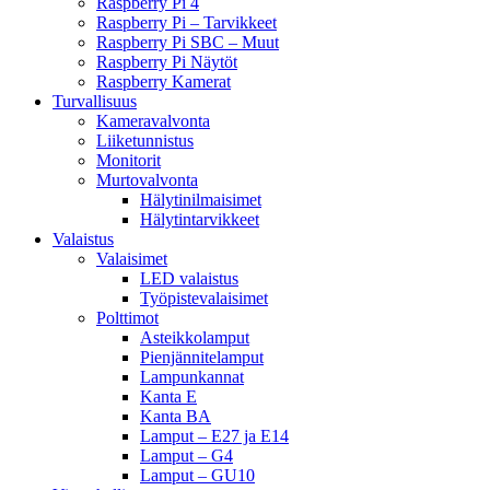
Raspberry Pi 4
Raspberry Pi – Tarvikkeet
Raspberry Pi SBC – Muut
Raspberry Pi Näytöt
Raspberry Kamerat
Turvallisuus
Kameravalvonta
Liiketunnistus
Monitorit
Murtovalvonta
Hälytinilmaisimet
Hälytintarvikkeet
Valaistus
Valaisimet
LED valaistus
Työpistevalaisimet
Polttimot
Asteikkolamput
Pienjännitelamput
Lampunkannat
Kanta E
Kanta BA
Lamput – E27 ja E14
Lamput – G4
Lamput – GU10