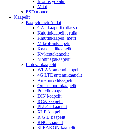
Irroitustyökalut
Mitat
ESD tuotteet
Kaapelit
Kaapeli metri/rullat
CAT kaapelit rullassa
Kaiutinkaapelit , rulla
Kaiutinkaapeli, metri
Mikrofonikaapelit
Koaksiaalikaapelit
Kytkentäkaapelit
Moninapakaapelit
Laitevälikaapelit
WLAN antennikaapelit
4G LTE antennikaapelit
Antennivälikaapelit
Optiset audiokaapelit
Puhelinkaapelit
DIN kaapelit
RCA kaapelit
PLUGI kaapelit
XLR kaapelit
R G B kaapelit
BNC kaapelit
SPEAKON kaapelit