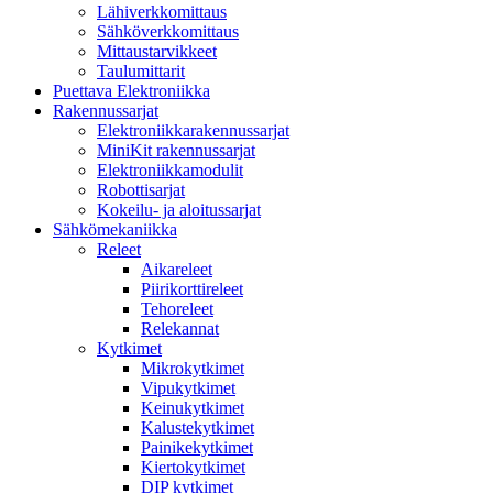
Lähiverkkomittaus
Sähköverkkomittaus
Mittaustarvikkeet
Taulumittarit
Puettava Elektroniikka
Rakennussarjat
Elektroniikkarakennussarjat
MiniKit rakennussarjat
Elektroniikkamodulit
Robottisarjat
Kokeilu- ja aloitussarjat
Sähkömekaniikka
Releet
Aikareleet
Piirikorttireleet
Tehoreleet
Relekannat
Kytkimet
Mikrokytkimet
Vipukytkimet
Keinukytkimet
Kalustekytkimet
Painikekytkimet
Kiertokytkimet
DIP kytkimet