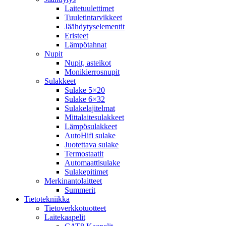
Laitetuulettimet
Tuuletintarvikkeet
Jäähdytyselementit
Eristeet
Lämpötahnat
Nupit
Nupit, asteikot
Monikierrosnupit
Sulakkeet
Sulake 5×20
Sulake 6×32
Sulakelajitelmat
Mittalaitesulakkeet
Lämpösulakkeet
AutoHifi sulake
Juotettava sulake
Termostaatit
Automaattisulake
Sulakepitimet
Merkinantolaitteet
Summerit
Tietotekniikka
Tietoverkkotuotteet
Laitekaapelit