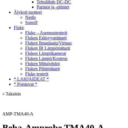
Teholähde DC-DC
Paristot ja -pitimet
Älykoti tuotteet
Nedis
Sonoff
Fluke
Fluke – Asennustesterit
Fluken Etäisyysmittarit
Fluken Ilmanlaatu/Virtaus
Fluken IR Lämpömittarit
Fluken Lämpökamerat
Fluken Lämpö/Kosteus
Fluken Mittajohdot
Fluken Pihtimittarit
Fluke testerit
* LAHJAIDEAT *
* Poistuvat *
« Takaisin
AMP-TMA40-A
Beha-Amprobe TMA40-A