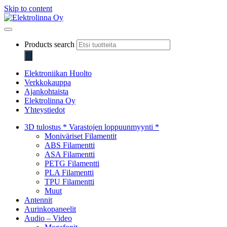
Skip to content
Elektrolinna Oy
Verkkokauppa
Products search
Elektroniikan Huolto
Verkkokauppa
Ajankohtaista
Elektrolinna Oy
Yhteystiedot
3D tulostus * Varastojen loppuunmyynti *
Moniväriset Filamentit
ABS Filamentti
ASA Filamentti
PETG Filamentti
PLA Filamentti
TPU Filamentti
Muut
Antennit
Aurinkopaneelit
Audio – Video