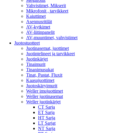
Megafonit
Vahvistimet, Mikserit
Mikrofonit , tarvikkeet
Kaiuttimet
Asennusritilät
AV-kytkimet
AV-liitinpanelit
AV-muuntimet, vahvistimet
Juotostuotteet
Juotinasemat, juottimet
Juotintelineet ja tarvikkeet
Juotinkärjet
Tinaimurit
Tinanimusukat
Tinat, Pastat, Fluxit
Kaasujuottimet
Juotoskäryimurit
Weller imujuottimet
Weller juotinasemat
Weller juotinkärjet
CT Sarja
ET Sarja
HT Sarja
LT Sarjat
NT Sarja