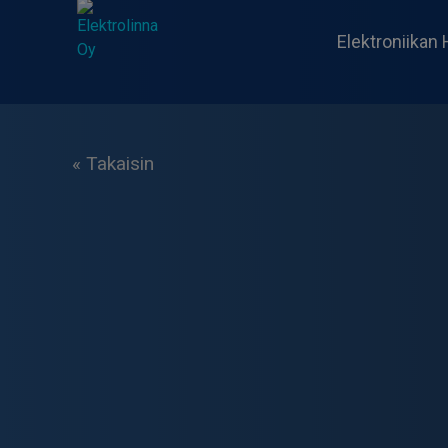
Skip
to
Elektroniikan 
content
Elektrolinna Oy
Verkkokauppa
« Takaisin