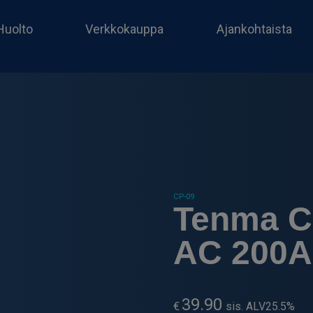
Huolto
Verkkokauppa
Ajankohtaista
CP-09
Tenma CP
AC 200A
39.90
€
sis. ALV25.5%