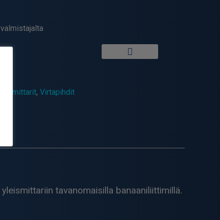
valmistajalta
ihtimittarit
,
Virtapihdit
leismittariin tavanomaisilla banaaniliittimillä.