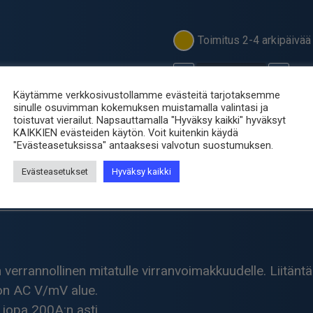
Toimitus 2-4 arkipäivää 
-
+
Tenma
CP-
Käytämme verkkosivustollamme evästeitä tarjotaksemme
09
sinulle osuvimman kokemuksen muistamalla valintasi ja
Tuotetunnus (SKU):
CP-09
toistuvat vierailut. Napsauttamalla "Hyväksy kaikki" hyväksyt
-
Osastot:
Mittaus - Testaus
,
P
KAIKKIEN evästeiden käytön. Voit kuitenkin käydä
Virtapihti
"Evästeasetuksissa" antaaksesi valvotun suostumuksen.
Avainsana tuotteelle
mittari
AC
200A
Evästeasetukset
Hyväksy kaikki
määrä
verrannollinen mitatulle virranvoimakkuudelle. Liitäntä y
a on AC V/mV alue.
 jopa 200A:n asti.