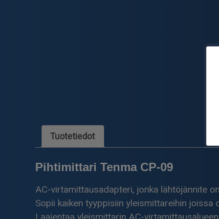
Tuotetiedot
Pihtimittari Tenma CP-09
AC-virtamittausadapteri, jonka lähtöjännite on 
Sopii kaiken tyyppisiin yleismittareihin joiss
Laajentaa yleismittarin AC-virtamittausalueen