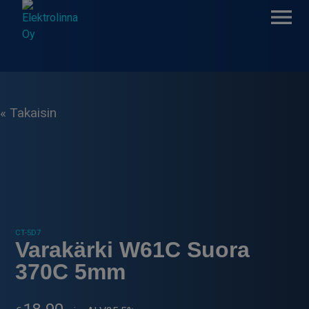
Skip
to
content
Elektrolinna Oy
Verkkokauppa
« Takaisin
CT-5D7
Varakärki W61C Suora
370C 5mm