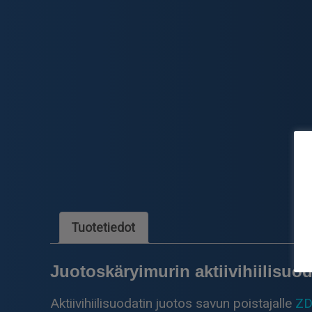
Tuotetiedot
Juotoskäryimurin aktiivihiilisuod
Aktiivihiilisuodatin juotos savun poistajalle
ZD