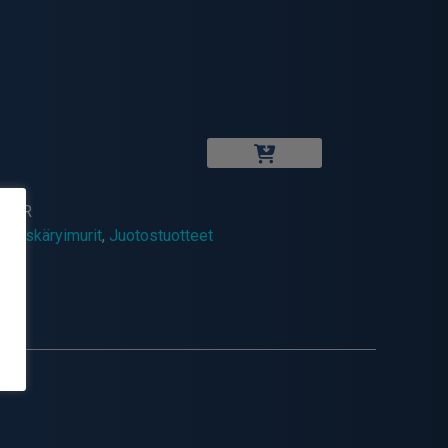
LTER
otoskäryimurit
,
Juotostuotteet