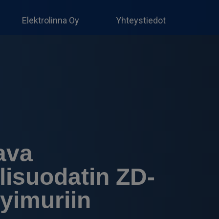
Produc
search
Elektrolinna Oy
Yhteystiedot
ava
ilisuodatin ZD-
yimuriin