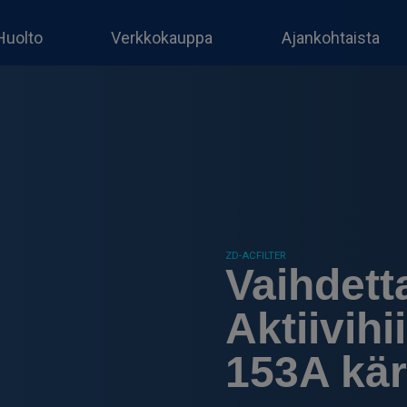
Huolto
Verkkokauppa
Ajankohtaista
ZD-ACFILTER
Vaihdett
Aktiivihi
153A kär