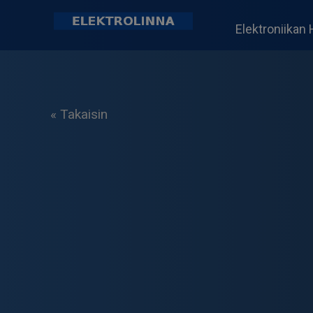
Skip
to
Elektroniikan 
content
Elektrolinna Oy
Verkkokauppa
« Takaisin