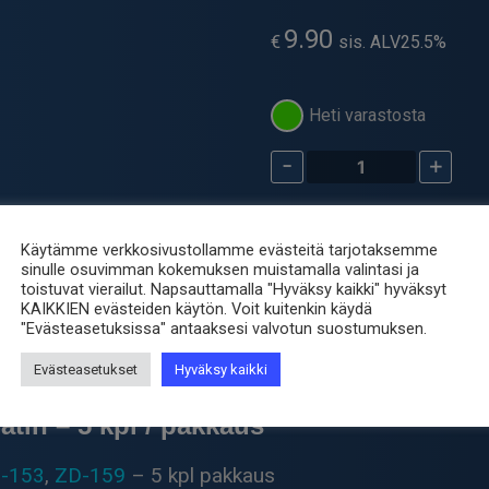
9.90
€
sis. ALV25.5%
Heti varastosta
-
+
Vaihdettava
Aktiivihiilisuodatin
ZD-
Tuotetunnus (SKU):
ZD-ACFI
153A
Käytämme verkkosivustollamme evästeitä tarjotaksemme
Osastot:
Huoltotarvikkeet
,
Ju
käryimuriin
sinulle osuvimman kokemuksen muistamalla valintasi ja
Avainsana tuotteelle
juotin
toistuvat vierailut. Napsauttamalla "Hyväksy kaikki" hyväksyt
määrä
KAIKKIEN evästeiden käytön. Voit kuitenkin käydä
"Evästeasetuksissa" antaaksesi valvotun suostumuksen.
Evästeasetukset
Hyväksy kaikki
atin – 5 kpl / pakkaus
-153
,
ZD-159
– 5 kpl pakkaus