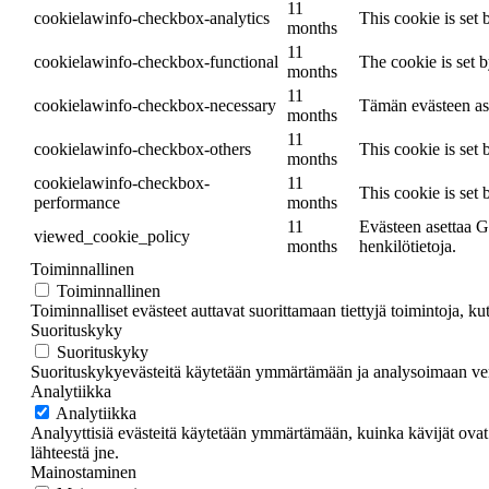
11
cookielawinfo-checkbox-analytics
This cookie is set
months
11
cookielawinfo-checkbox-functional
The cookie is set 
months
11
cookielawinfo-checkbox-necessary
Tämän evästeen ase
months
11
cookielawinfo-checkbox-others
This cookie is set
months
cookielawinfo-checkbox-
11
This cookie is set
performance
months
11
Evästeen asettaa G
viewed_cookie_policy
months
henkilötietoja.
Toiminnallinen
Toiminnallinen
Toiminnalliset evästeet auttavat suorittamaan tiettyjä toimintoja, 
Suorituskyky
Suorituskyky
Suorituskykyevästeitä käytetään ymmärtämään ja analysoimaan ver
Analytiikka
Analytiikka
Analyyttisiä evästeitä käytetään ymmärtämään, kuinka kävijät ovat
lähteestä jne.
Mainostaminen