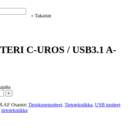
« Takaisin
eystiedot
TERI C-UROS / USB3.1 A-
ajalta
+
M-AF
Osastot:
Tietokonetuotteet
,
Tietotekniikka
,
USB tuotteet
,
tietotekniikka