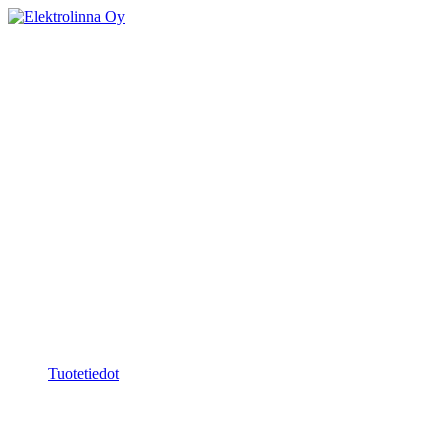
Skip
to
Elektrolinna Oy
Verkkokauppa
content
Elektroniikan Huolto
Verkkokauppa
Tuotetiedot