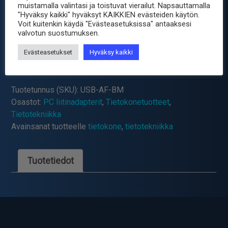
3.30
€
sis. ALV25.5%
muistamalla valintasi ja toistuvat vierailut. Napsauttamalla
"Hyväksy kaikki" hyväksyt KAIKKIEN evästeiden käytön.
Voit kuitenkin käydä "Evästeasetuksissa" antaaksesi
valvotun suostumuksen.
Toimitus 2-4 arkipäivää valmistajalta
Evästeasetukset
Hyväksy kaikki
-
+
USB
ADAPTERI
A-
Tuotetunnus (SKU):
USB-AF-BM
NAARAS
Osastot:
PC liitinadapterit
,
Tietokonetuotteet
,
B-
Tietotekniikka
UROS
Avainsanat tuotteelle
tietokone
,
tietotekniikka
määrä
Tuotetiedot