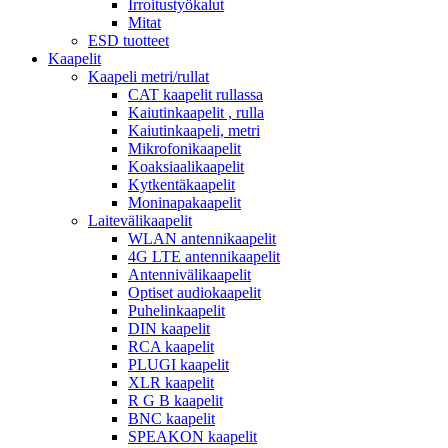
Irroitustyökalut
Mitat
ESD tuotteet
Kaapelit
Kaapeli metri/rullat
CAT kaapelit rullassa
Kaiutinkaapelit , rulla
Kaiutinkaapeli, metri
Mikrofonikaapelit
Koaksiaalikaapelit
Kytkentäkaapelit
Moninapakaapelit
Laitevälikaapelit
WLAN antennikaapelit
4G LTE antennikaapelit
Antennivälikaapelit
Optiset audiokaapelit
Puhelinkaapelit
DIN kaapelit
RCA kaapelit
PLUGI kaapelit
XLR kaapelit
R G B kaapelit
BNC kaapelit
SPEAKON kaapelit