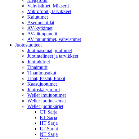
Megafonit
Vahvistimet, Mikserit
Mikrofonit , tarvikkeet
Kaiuttimet
Asennusritilät
AV-kytkimet
AV-liitinpanelit
AV-muuntimet, vahvistimet
Juotostuotteet
Juotinasemat, juottimet
Juotintelineet ja tarvikkeet
Juotinkärjet
Tinaimurit
Tinanimusukat
Tinat, Pastat, Fluxit
Kaasujuottimet
Juotoskäryimurit
Weller imujuottimet
Weller juotinasemat
Weller juotinkärjet
CT Sarja
ET Sarja
HT Sarja
LT Sarjat
NT Sarja