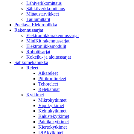
Lähiverkkomittaus
Sähköverkkomittaus
Mittaustarvikkeet
Taulumittarit
Puettava Elektroniikka
Rakennussarjat
Elektroniikkarakennussarjat
MiniKit rakennussarjat
Elektroniikkamodulit
Robottisarjat
Kokeilu- ja aloitussarjat
Sähkömekaniikka
Releet
Aikareleet
Piirikorttireleet
Tehoreleet
Relekannat
Kytkimet
Mikrokytkimet
Vipukytkimet
Keinukytkimet
Kalustekytkimet
Painikekytkimet
Kiertokytkimet
DIP kytkimet