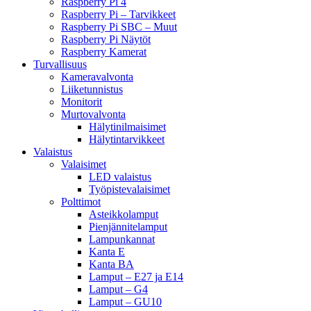
Raspberry Pi 4
Raspberry Pi – Tarvikkeet
Raspberry Pi SBC – Muut
Raspberry Pi Näytöt
Raspberry Kamerat
Turvallisuus
Kameravalvonta
Liiketunnistus
Monitorit
Murtovalvonta
Hälytinilmaisimet
Hälytintarvikkeet
Valaistus
Valaisimet
LED valaistus
Työpistevalaisimet
Polttimot
Asteikkolamput
Pienjännitelamput
Lampunkannat
Kanta E
Kanta BA
Lamput – E27 ja E14
Lamput – G4
Lamput – GU10