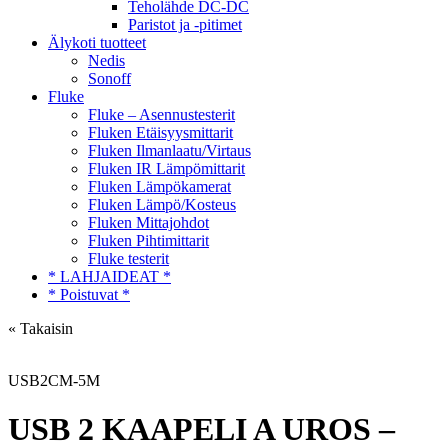
Teholähde DC-DC
Paristot ja -pitimet
Älykoti tuotteet
Nedis
Sonoff
Fluke
Fluke – Asennustesterit
Fluken Etäisyysmittarit
Fluken Ilmanlaatu/Virtaus
Fluken IR Lämpömittarit
Fluken Lämpökamerat
Fluken Lämpö/Kosteus
Fluken Mittajohdot
Fluken Pihtimittarit
Fluke testerit
* LAHJAIDEAT *
* Poistuvat *
« Takaisin
USB2CM-5M
USB 2 KAAPELI A UROS –