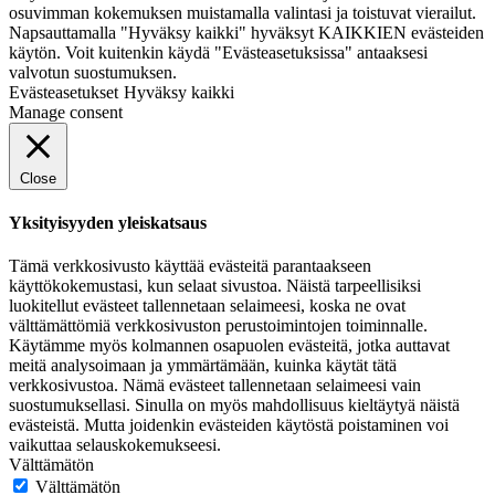
osuvimman kokemuksen muistamalla valintasi ja toistuvat vierailut.
Napsauttamalla "Hyväksy kaikki" hyväksyt KAIKKIEN evästeiden
käytön. Voit kuitenkin käydä "Evästeasetuksissa" antaaksesi
valvotun suostumuksen.
Evästeasetukset
Hyväksy kaikki
Manage consent
Close
Yksityisyyden yleiskatsaus
Tämä verkkosivusto käyttää evästeitä parantaakseen
käyttökokemustasi, kun selaat sivustoa. Näistä tarpeellisiksi
luokitellut evästeet tallennetaan selaimeesi, koska ne ovat
välttämättömiä verkkosivuston perustoimintojen toiminnalle.
Käytämme myös kolmannen osapuolen evästeitä, jotka auttavat
meitä analysoimaan ja ymmärtämään, kuinka käytät tätä
verkkosivustoa. Nämä evästeet tallennetaan selaimeesi vain
suostumuksellasi. Sinulla on myös mahdollisuus kieltäytyä näistä
evästeistä. Mutta joidenkin evästeiden käytöstä poistaminen voi
vaikuttaa selauskokemukseesi.
Välttämätön
Välttämätön