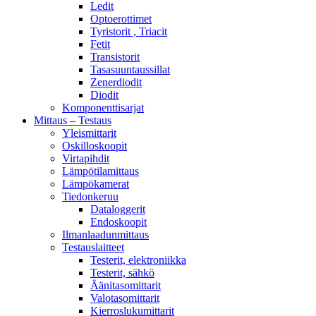
Ledit
Optoerottimet
Tyristorit , Triacit
Fetit
Transistorit
Tasasuuntaussillat
Zenerdiodit
Diodit
Komponenttisarjat
Mittaus – Testaus
Yleismittarit
Oskilloskoopit
Virtapihdit
Lämpötilamittaus
Lämpökamerat
Tiedonkeruu
Dataloggerit
Endoskoopit
Ilmanlaadunmittaus
Testauslaitteet
Testerit, elektroniikka
Testerit, sähkö
Äänitasomittarit
Valotasomittarit
Kierroslukumittarit