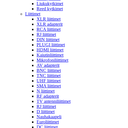
Liukukytkimet
Reed kytkimet
Liittimet
XLR liittimet
XLR adapterit
RCA liittimet
RJ liittimet
DIN liittimet
PLUGI liittimet
HDMI liittimet
Kaiutinliittimet
Mikrofoniliittimet
AV adapterit
BNC liittimet
TNC liittimet
UHF liittimet
SMA liittimet
N liittimet
RF adapterit
TV antenniliittimet
RJ liittimet
D liittimet
Nauhakaapeli
Euroliittimet
DC liittimet