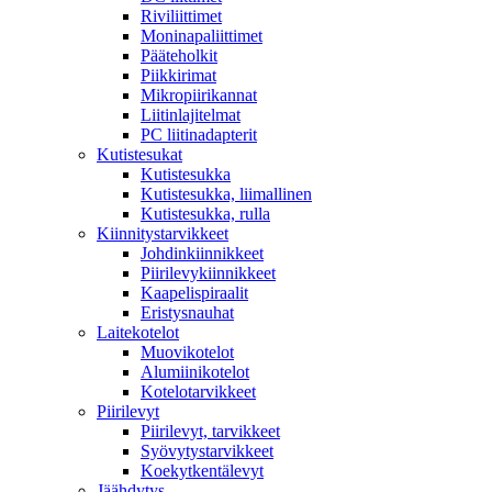
Riviliittimet
Moninapaliittimet
Pääteholkit
Piikkirimat
Mikropiirikannat
Liitinlajitelmat
PC liitinadapterit
Kutistesukat
Kutistesukka
Kutistesukka, liimallinen
Kutistesukka, rulla
Kiinnitystarvikkeet
Johdinkiinnikkeet
Piirilevykiinnikkeet
Kaapelispiraalit
Eristysnauhat
Laitekotelot
Muovikotelot
Alumiinikotelot
Kotelotarvikkeet
Piirilevyt
Piirilevyt, tarvikkeet
Syövytystarvikkeet
Koekytkentälevyt
Jäähdytys