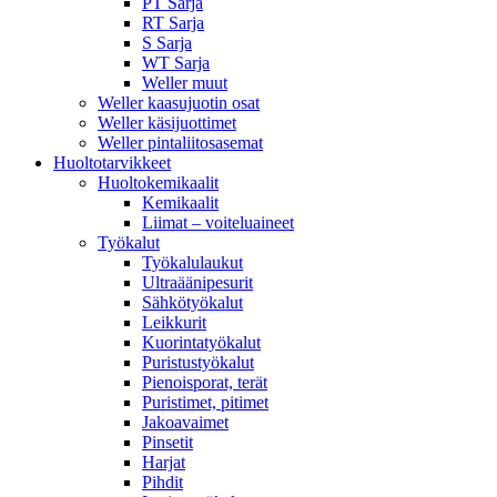
PT Sarja
RT Sarja
S Sarja
WT Sarja
Weller muut
Weller kaasujuotin osat
Weller käsijuottimet
Weller pintaliitosasemat
Huoltotarvikkeet
Huoltokemikaalit
Kemikaalit
Liimat – voiteluaineet
Työkalut
Työkalulaukut
Ultraäänipesurit
Sähkötyökalut
Leikkurit
Kuorintatyökalut
Puristustyökalut
Pienoisporat, terät
Puristimet, pitimet
Jakoavaimet
Pinsetit
Harjat
Pihdit