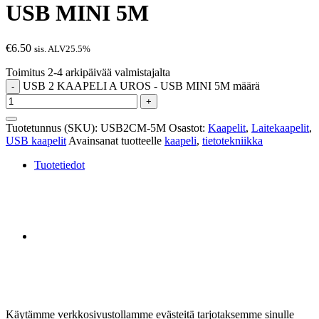
USB MINI 5M
€
6.50
sis. ALV25.5%
Toimitus 2-4 arkipäivää valmistajalta
USB 2 KAAPELI A UROS - USB MINI 5M määrä
-
+
Tuotetunnus (SKU):
USB2CM-5M
Osastot:
Kaapelit
,
Laitekaapelit
,
USB kaapelit
Avainsanat tuotteelle
kaapeli
,
tietotekniikka
Tuotetiedot
Käytämme verkkosivustollamme evästeitä tarjotaksemme sinulle