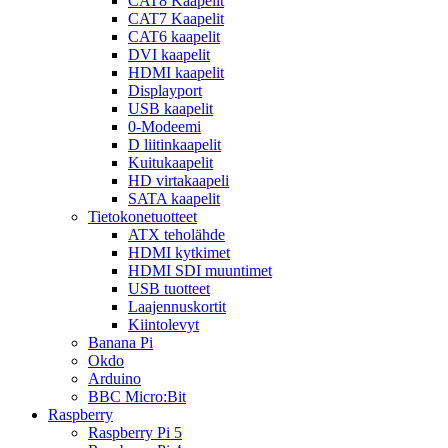
CAT8 Kaapelit
CAT7 Kaapelit
CAT6 kaapelit
DVI kaapelit
HDMI kaapelit
Displayport
USB kaapelit
0-Modeemi
D liitinkaapelit
Kuitukaapelit
HD virtakaapeli
SATA kaapelit
Tietokonetuotteet
ATX teholähde
HDMI kytkimet
HDMI SDI muuntimet
USB tuotteet
Laajennuskortit
Kiintolevyt
Banana Pi
Okdo
Arduino
BBC Micro:Bit
Raspberry
Raspberry Pi 5