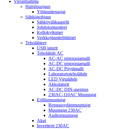
Virranhallinta
Häiriösuojaus
Ylijännitesuojat
Sähkönohjaus
Sähkövälikaapelit
Johdotontuotteet
Kellokytkimet
Verkkojänniteliittimet
Teholähteet
USB laturit
Teholähde AC
AC-AC pistorasiamalli
AC-DC pistorasiamalli
AC-DC Pöytämalli
Laboratorioteholähde
LED Virtalähde
Akkulaturit
AC-DC DIN-asennus
230AC-110AC Muuntajat
Erillismuuntajat
Rengassydänmuuntajat
Muuntajat 230AC
Audiomuuntajat
Akut
Invertterit 230AC