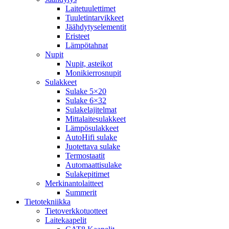
Laitetuulettimet
Tuuletintarvikkeet
Jäähdytyselementit
Eristeet
Lämpötahnat
Nupit
Nupit, asteikot
Monikierrosnupit
Sulakkeet
Sulake 5×20
Sulake 6×32
Sulakelajitelmat
Mittalaitesulakkeet
Lämpösulakkeet
AutoHifi sulake
Juotettava sulake
Termostaatit
Automaattisulake
Sulakepitimet
Merkinantolaitteet
Summerit
Tietotekniikka
Tietoverkkotuotteet
Laitekaapelit