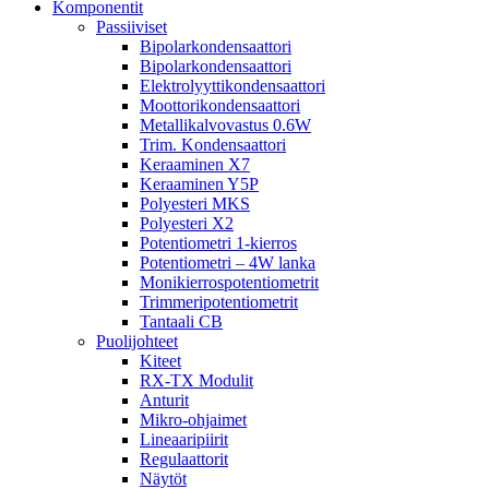
Komponentit
Passiiviset
Bipolarkondensaattori
Bipolarkondensaattori
Elektrolyyttikondensaattori
Moottorikondensaattori
Metallikalvovastus 0.6W
Trim. Kondensaattori
Keraaminen X7
Keraaminen Y5P
Polyesteri MKS
Polyesteri X2
Potentiometri 1-kierros
Potentiometri – 4W lanka
Monikierrospotentiometrit
Trimmeripotentiometrit
Tantaali CB
Puolijohteet
Kiteet
RX-TX Modulit
Anturit
Mikro-ohjaimet
Lineaaripiirit
Regulaattorit
Näytöt