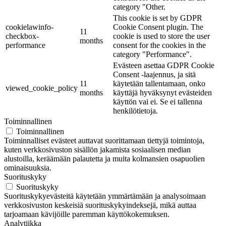
category "Other.
This cookie is set by GDPR
cookielawinfo-
Cookie Consent plugin. The
11
checkbox-
cookie is used to store the user
months
performance
consent for the cookies in the
category "Performance".
Evästeen asettaa GDPR Cookie
Consent -laajennus, ja sitä
11
käytetään tallentamaan, onko
viewed_cookie_policy
months
käyttäjä hyväksynyt evästeiden
käyttön vai ei. Se ei tallenna
henkilötietoja.
Toiminnallinen
Toiminnallinen
Toiminnalliset evästeet auttavat suorittamaan tiettyjä toimintoja,
kuten verkkosivuston sisällön jakamista sosiaalisen median
alustoilla, keräämään palautetta ja muita kolmansien osapuolien
ominaisuuksia.
Suorituskyky
Suorituskyky
Suorituskykyevästeitä käytetään ymmärtämään ja analysoimaan
verkkosivuston keskeisiä suorituskykyindeksejä, mikä auttaa
tarjoamaan kävijöille paremman käyttökokemuksen.
Analytiikka