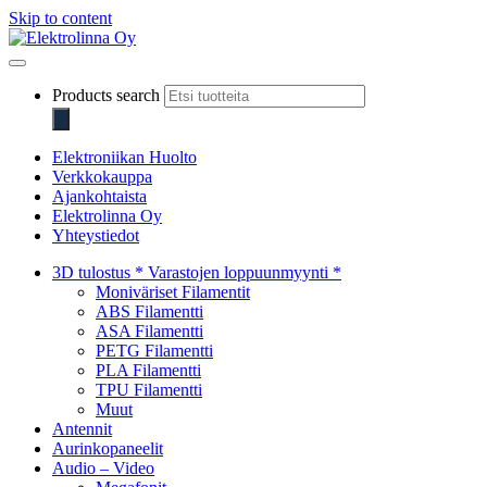
Skip to content
Elektrolinna Oy
Verkkokauppa
Products search
Elektroniikan Huolto
Verkkokauppa
Ajankohtaista
Elektrolinna Oy
Yhteystiedot
3D tulostus * Varastojen loppuunmyynti *
Moniväriset Filamentit
ABS Filamentti
ASA Filamentti
PETG Filamentti
PLA Filamentti
TPU Filamentti
Muut
Antennit
Aurinkopaneelit
Audio – Video