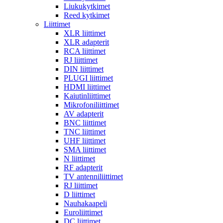
Liukukytkimet
Reed kytkimet
Liittimet
XLR liittimet
XLR adapterit
RCA liittimet
RJ liittimet
DIN liittimet
PLUGI liittimet
HDMI liittimet
Kaiutinliittimet
Mikrofoniliittimet
AV adapterit
BNC liittimet
TNC liittimet
UHF liittimet
SMA liittimet
N liittimet
RF adapterit
TV antenniliittimet
RJ liittimet
D liittimet
Nauhakaapeli
Euroliittimet
DC liittimet