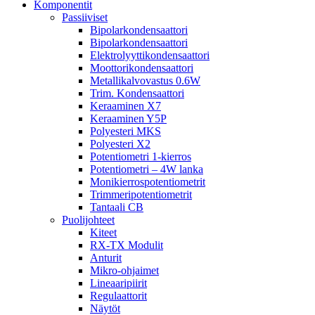
Komponentit
Passiiviset
Bipolarkondensaattori
Bipolarkondensaattori
Elektrolyyttikondensaattori
Moottorikondensaattori
Metallikalvovastus 0.6W
Trim. Kondensaattori
Keraaminen X7
Keraaminen Y5P
Polyesteri MKS
Polyesteri X2
Potentiometri 1-kierros
Potentiometri – 4W lanka
Monikierrospotentiometrit
Trimmeripotentiometrit
Tantaali CB
Puolijohteet
Kiteet
RX-TX Modulit
Anturit
Mikro-ohjaimet
Lineaaripiirit
Regulaattorit
Näytöt