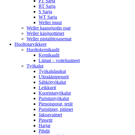
PT Sarja
RT Sarja
S Sarja
WT Sarja
Weller muut
Weller kaasujuotin osat
Weller käsijuottimet
Weller pintaliitosasemat
Huoltotarvikkeet
Huoltokemikaalit
Kemikaalit
Liimat – voiteluaineet
Työkalut
Työkalulaukut
Ultraäänipesurit
Sähkötyökalut
Leikkurit
Kuorintatyökalut
Puristustyökalut
Pienoisporat, terät
Puristimet, pitimet
Jakoavaimet
Pinsetit
Harjat
Pihdit