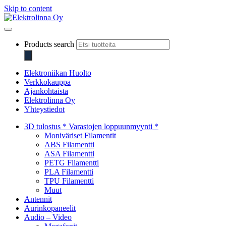
Skip to content
Elektrolinna Oy
Verkkokauppa
Products search
Elektroniikan Huolto
Verkkokauppa
Ajankohtaista
Elektrolinna Oy
Yhteystiedot
3D tulostus * Varastojen loppuunmyynti *
Moniväriset Filamentit
ABS Filamentti
ASA Filamentti
PETG Filamentti
PLA Filamentti
TPU Filamentti
Muut
Antennit
Aurinkopaneelit
Audio – Video