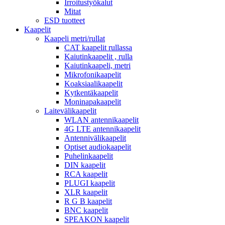
Irroitustyökalut
Mitat
ESD tuotteet
Kaapelit
Kaapeli metri/rullat
CAT kaapelit rullassa
Kaiutinkaapelit , rulla
Kaiutinkaapeli, metri
Mikrofonikaapelit
Koaksiaalikaapelit
Kytkentäkaapelit
Moninapakaapelit
Laitevälikaapelit
WLAN antennikaapelit
4G LTE antennikaapelit
Antennivälikaapelit
Optiset audiokaapelit
Puhelinkaapelit
DIN kaapelit
RCA kaapelit
PLUGI kaapelit
XLR kaapelit
R G B kaapelit
BNC kaapelit
SPEAKON kaapelit