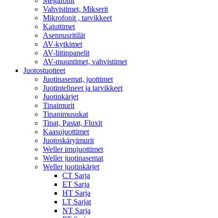
Megafonit
Vahvistimet, Mikserit
Mikrofonit , tarvikkeet
Kaiuttimet
Asennusritilät
AV-kytkimet
AV-liitinpanelit
AV-muuntimet, vahvistimet
Juotostuotteet
Juotinasemat, juottimet
Juotintelineet ja tarvikkeet
Juotinkärjet
Tinaimurit
Tinanimusukat
Tinat, Pastat, Fluxit
Kaasujuottimet
Juotoskäryimurit
Weller imujuottimet
Weller juotinasemat
Weller juotinkärjet
CT Sarja
ET Sarja
HT Sarja
LT Sarjat
NT Sarja