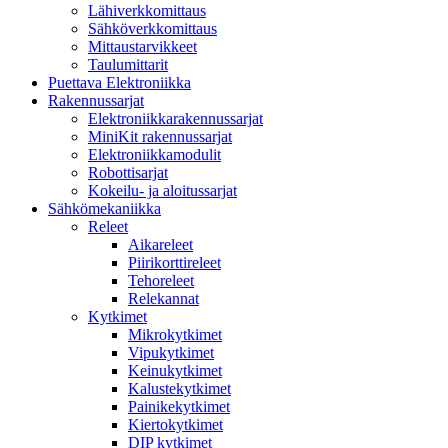
Lähiverkkomittaus
Sähköverkkomittaus
Mittaustarvikkeet
Taulumittarit
Puettava Elektroniikka
Rakennussarjat
Elektroniikkarakennussarjat
MiniKit rakennussarjat
Elektroniikkamodulit
Robottisarjat
Kokeilu- ja aloitussarjat
Sähkömekaniikka
Releet
Aikareleet
Piirikorttireleet
Tehoreleet
Relekannat
Kytkimet
Mikrokytkimet
Vipukytkimet
Keinukytkimet
Kalustekytkimet
Painikekytkimet
Kiertokytkimet
DIP kytkimet