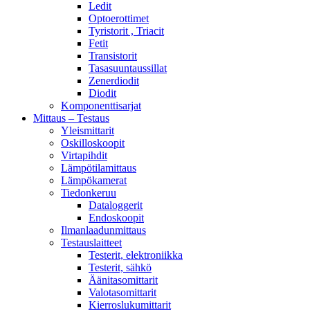
Ledit
Optoerottimet
Tyristorit , Triacit
Fetit
Transistorit
Tasasuuntaussillat
Zenerdiodit
Diodit
Komponenttisarjat
Mittaus – Testaus
Yleismittarit
Oskilloskoopit
Virtapihdit
Lämpötilamittaus
Lämpökamerat
Tiedonkeruu
Dataloggerit
Endoskoopit
Ilmanlaadunmittaus
Testauslaitteet
Testerit, elektroniikka
Testerit, sähkö
Äänitasomittarit
Valotasomittarit
Kierroslukumittarit