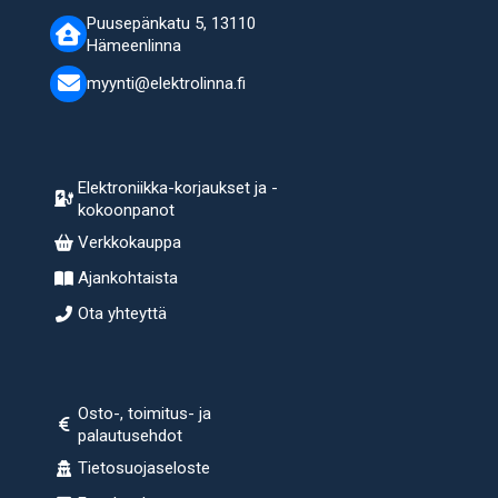
Puusepänkatu 5, 13110
Hämeenlinna
myynti@elektrolinna.fi
Elektroniikka-korjaukset ja -
kokoonpanot
Verkkokauppa
Ajankohtaista
Ota yhteyttä
Osto-, toimitus- ja
palautusehdot
Tietosuojaseloste