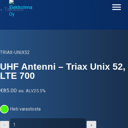
Skip
« Takaisin
to
content
Elektrolinna Oy
Verkkokauppa
TRIAX-UNIX52
UHF Antenni – Triax Unix 52,
LTE 700
€
85.00
sis. ALV25.5%
Heti varastosta
UHF
-
+