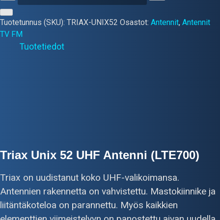
Antenni
-
Tuotetunnus (SKU):
TRIAX-UNIX52
Osastot:
Antennit
,
Antennit
Triax
TV FM
Unix
Tuotetiedot
52,
LTE
700
määrä
Triax Unix 52 UHF Antenni (LTE700)
Triax on uudistanut koko UHF-valikoimansa.
Antennien rakennetta on vahvistettu. Mastokiinnike ja
liitäntäkoteloa on parannettu. Myös kaikkien
elementtien viimeistelyyn on panostettu aivan uudella