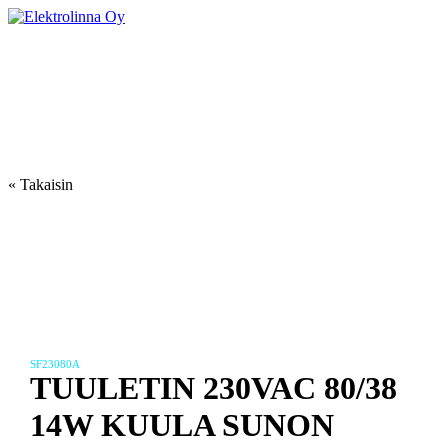
Skip
to
Elektrolinna Oy
Verkkokauppa
content
« Takaisin
SF23080A
TUULETIN 230VAC 80/38
14W KUULA SUNON