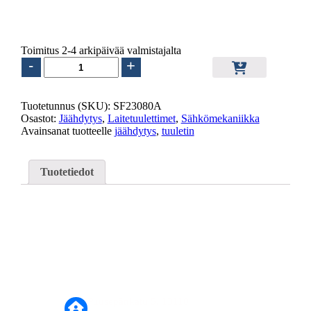
24.00
€
sis. ALV25.5%
Toimitus 2-4 arkipäivää valmistajalta
TUULETIN
-
+
230VAC
80/38
14W
Tuotetunnus (SKU):
SF23080A
KUULA
Osastot:
Jäähdytys
,
Laitetuulettimet
,
Sähkömekaniikka
SUNON
Avainsanat tuotteelle
jäähdytys
,
tuuletin
määrä
Tuotetiedot
Puusepänkatu 5, 13110