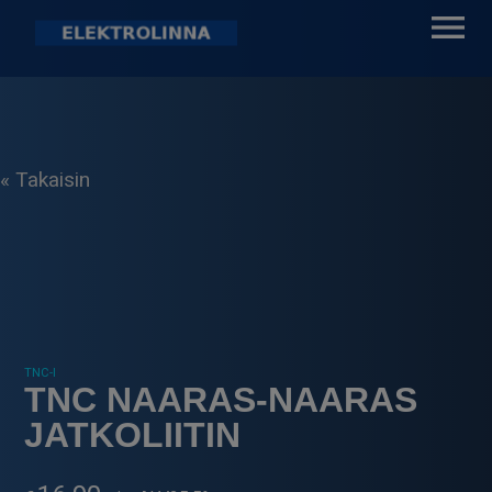
Skip
to
content
Elektrolinna Oy
Verkkokauppa
« Takaisin
TNC-I
TNC NAARAS-NAARAS
JATKOLIITIN