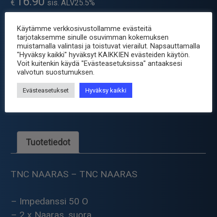
16.90
€
sis. ALV25.5%
Käytämme verkkosivustollamme evästeitä
Toimitus 2-4 arkipäivää valmistajalta
tarjotaksemme sinulle osuvimman kokemuksen
muistamalla valintasi ja toistuvat vierailut. Napsauttamalla
"Hyväksy kaikki" hyväksyt KAIKKIEN evästeiden käytön.
-
+
TNC
Voit kuitenkin käydä "Evästeasetuksissa" antaaksesi
NAARAS-
valvotun suostumuksen.
NAARAS
Tuotetunnus (SKU):
TNC-I
JATKOLIITIN
Evästeasetukset
Hyväksy kaikki
Osastot:
Liittimet
,
Sähkömekaniikka
,
TNC liittimet
määrä
Avainsana tuotteelle
liitin
Tuotetiedot
TNC NAARAS – TNC NAARAS
– Impedanssi 50 O
– 2 x Naaras, suora