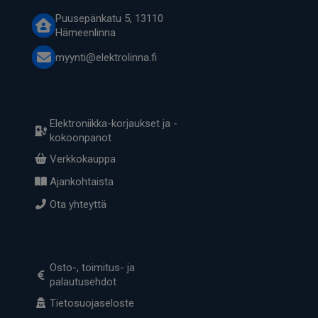
Puusepänkatu 5, 13110
Hämeenlinna
myynti@elektrolinna.fi
Elektroniikka-korjaukset ja -
kokoonpanot
Verkkokauppa
Ajankohtaista
Ota yhteyttä
Osto-, toimitus- ja
palautusehdot
Tietosuojaseloste