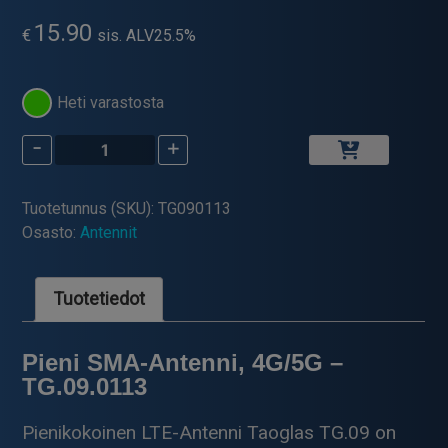
15.90
€
sis. ALV25.5%
Heti varastosta
-
+
TG.09
-
Pieni
Tuotetunnus (SKU):
TG090113
4G/5G
Osasto:
Antennit
SMA-
antenni
määrä
Tuotetiedot
Pieni SMA-Antenni, 4G/5G –
TG.09.0113
Pienikokoinen LTE-Antenni Taoglas TG.09 on