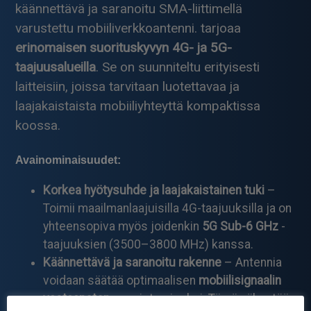
käännettävä ja saranoitu SMA-liittimellä
varustettu mobiiliverkkoantenni. tarjoaa
erinomaisen suorituskyvyn 4G- ja 5G-
taajuusalueilla
. Se on suunniteltu erityisesti
laitteisiin, joissa tarvitaan luotettavaa ja
laajakaistaista mobiiliyhteyttä kompaktissa
koossa.
Avainominaisuudet:
Korkea hyötysuhde ja laajakaistainen tuki
–
Toimii maailmanlaajuisilla 4G-taajuuksilla ja on
yhteensopiva myös joidenkin
5G Sub-6 GHz
-
taajuuksien (3500–3800 MHz) kanssa.
Käännettävä ja saranoitu rakenne
– Antennia
voidaan säätää optimaalisen
mobiilisignaalin
vastaanoton
varmistamiseksi. Tämä vähentää