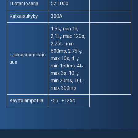
Tuotantosarja
521.000
Katkaisukyky
300A
1,5I
: min 1h,
n
2,1I
: max 120s,
n
2,75I
: min
n
600ms, 2,75I
:
n
Laukaisuominais
max 10s, 4I
:
n
uus
min 150ms, 4I
:
n
max 3s, 10I
:
n
min 20ms, 10I
:
n
max 300ms
Käyttölämpötila
-55…+125c