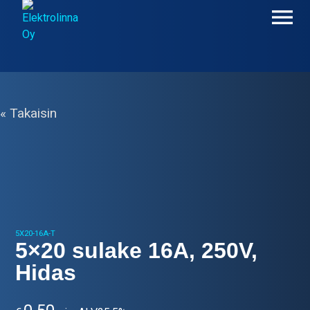
Skip
to
content
Elektrolinna Oy
Verkkokauppa
« Takaisin
5X20-16A-T
5×20 sulake 16A, 250V,
Hidas