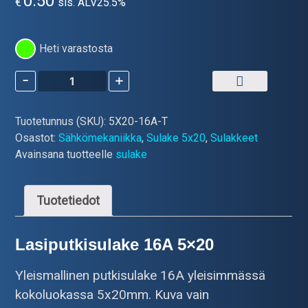
0.50
€
sis. ALV25.5%
Heti varastosta
-
+
5×20
sulake
16A,
Tuotetunnus (SKU):
5X20-16A-T
250V,
Osastot:
Sähkömekaniikka
,
Sulake 5x20
,
Sulakkeet
Hidas
Avainsana tuotteelle
sulake
määrä
Tuotetiedot
Lasiputkisulake 16A 5×20
Yleismallinen putkisulake 16A yleisimmässä
kokoluokassa 5x20mm. Kuva vain