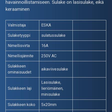
havainnoillistamiseen. Sulake on lasisulake, eikä
keraaminen
Valmistaja
ESKA
Sulaketyyppi
sulatussulake
Nimellisvirta
16A
Nimellisjännite
250V AC
Sulakkeen
aikaviivesulake
ominaisuudet
Lasisulake,
Sulakkeen laji
lieriömäinen,
minisulake
Sulakkeen koko
5x20mm