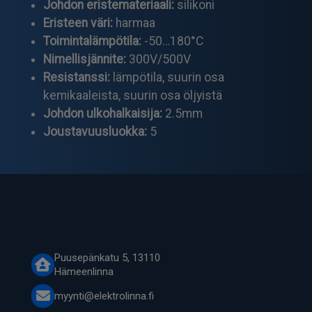
Johdon eristemateriaali:
silikoni
Eristeen väri:
harmaa
Toimintalämpötila:
-50…180°C
Nimellisjännite:
300V/500V
Resistanssi:
lämpötila, suurin osa
kemikaaleista, suurin osa öljyistä
Johdon ulkohalkaisija:
2.5mm
Joustavuusluokka:
5
Puusepänkatu 5, 13110
Hämeenlinna
myynti@elektrolinna.fi