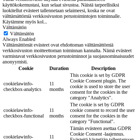
käyttökokemustasi, kun selaat sivustoa. Näistä tarpeellisiksi
luokitellut evästeet tallennetaan selaimeesi, koska ne ovat
välttämättömiä verkkosivuston perustoimintojen toiminnalle.
Käytämme myös kol
...
Välttämätön
Välttämätön
Always Enabled
Välttämättömät evästeet ovat ehdottoman välttämättömiä
verkkosivuston moitteettoman toiminnan kannalta. Nämä evästeet
varmistavat verkkosivuston perustoiminnot ja suojausominaisuudet
anonyymisti.
Cookie
Duration
Description
This cookie is set by GDPR
Cookie Consent plugin. The
cookielawinfo-
11
cookie is used to store the user
checkbox-analytics
months
consent for the cookies in the
category "Analytics".
The cookie is set by GDPR
cookielawinfo-
11
cookie consent to record the user
checkbox-functional
months
consent for the cookies in the
category "Functional".
Tämän evästeen asettaa GDPR
Cookie Consent -laajennus.
cookielawinfo-
11
Evästeitä käytetään tallentamaan