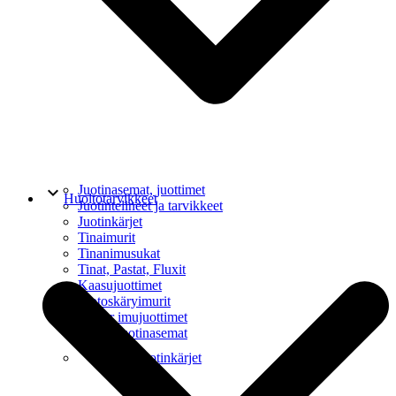
keyboard_arrow_down
Juotinasemat, juottimet
Huoltotarvikkeet
Juotintelineet ja tarvikkeet
Juotinkärjet
Tinaimurit
Tinanimusukat
Tinat, Pastat, Fluxit
Kaasujuottimet
Juotoskäryimurit
Weller imujuottimet
Weller juotinasemat
keyboard_arrow_down
Weller juotinkärjet