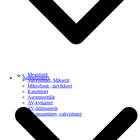
keyboard_arrow_down
Megafonit
Juotostuotteet
Vahvistimet, Mikserit
Mikrofonit , tarvikkeet
Kaiuttimet
Asennusritilät
AV-kytkimet
AV-liitinpanelit
AV-muuntimet, vahvistimet