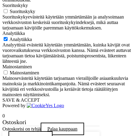
Suorituskyky
Suorituskyky
Suorituskykyevästeitä käytetään ymmärtämään ja analysoimaan
verkkosivuston keskeisiä suorituskykyindeksejä, mikä auttaa
tarjoamaan kävijöille paremman käyttökokemuksen.
Analytiikka
Analytiikka
Analyyttisiä evästeitä käytetään ymmärtämään, kuinka kävijät ovat
vuorovaikutuksessa verkkosivuston kanssa. Nämä evästeet auttavat
tarjoamaan tietoa kävijämäärästä, poistumisprosentista, liikenteen
lähteestä jne.
Mainostaminen
Mainostaminen
Mainosevästeitä käytetään tarjoamaan vierailijoille asiaankuuluvia
mainoksia ja markkinointikampanjoita. Nämä evästeet seuraavat
kävijöitä eri verkkosivustoilla ja keräävät tietoja räätälöityjen
mainosten näyttämiseksi.
SAVE & ACCEPT
Powered by
0
Ostoskori
Ostoskorisi on tyhjä
Palaa kauppaan