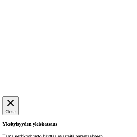
Osto-, toimitus- ja
palautusehdot
Tietosuojaseloste
Facebook
Instagram
Close
Yksityisyyden yleiskatsaus
Tämä verkkosivusto käyttää evästeitä parantaakseen