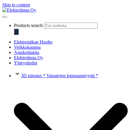
Skip to content
Elektrolinna Oy
Verkkokauppa
Products search
Elektroniikan Huolto
Verkkokauppa
Ajankohtaista
Elektrolinna Oy
Yhteystiedot
keyboard_arrow_down
3D tulostus * Varastojen loppuunmyynti *