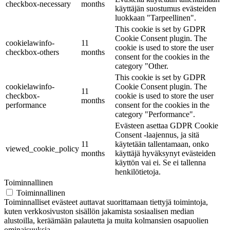
checkbox-necessary
months
käyttäjän suostumus evästeiden
luokkaan "Tarpeellinen".
This cookie is set by GDPR
Cookie Consent plugin. The
cookielawinfo-
11
cookie is used to store the user
checkbox-others
months
consent for the cookies in the
category "Other.
This cookie is set by GDPR
cookielawinfo-
Cookie Consent plugin. The
11
checkbox-
cookie is used to store the user
months
performance
consent for the cookies in the
category "Performance".
Evästeen asettaa GDPR Cookie
Consent -laajennus, ja sitä
11
käytetään tallentamaan, onko
viewed_cookie_policy
months
käyttäjä hyväksynyt evästeiden
käyttön vai ei. Se ei tallenna
henkilötietoja.
Toiminnallinen
Toiminnallinen
Toiminnalliset evästeet auttavat suorittamaan tiettyjä toimintoja,
kuten verkkosivuston sisällön jakamista sosiaalisen median
alustoilla, keräämään palautetta ja muita kolmansien osapuolien
ominaisuuksia.