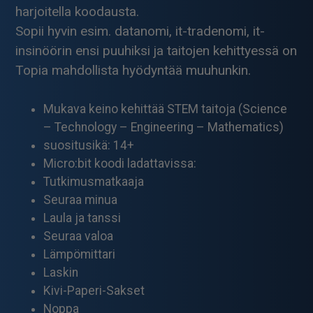
harjoitella koodausta.
Sopii hyvin esim. datanomi, it-tradenomi, it-
insinöörin ensi puuhiksi ja taitojen kehittyessä on
Topia mahdollista hyödyntää muuhunkin.
Mukava keino kehittää STEM taitoja (Science
– Technology – Engineering – Mathematics)
suositusikä: 14+
Micro:bit koodi ladattavissa:
Tutkimusmatkaaja
Seuraa minua
Laula ja tanssi
Seuraa valoa
Lämpömittari
Laskin
Kivi-Paperi-Sakset
Noppa