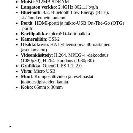
Muisti
: 512MB SDRAM
Langaton verkko
: 2.4GHz 802.11 b/g/n
Bluetooth
: 4.2, Bluetooth Low Energy (BLE),
sisäänrakennettu antenni
Portit
: HDMI-portti ja mikro-USB On-The-Go (OTG)
-portti
Korttipaikka
: microSD-korttipaikka
Kameraliitin
: CSI-2
Otsikkokuvio
: HAT-yhteensopiva 40-nastainen
(asentamaton)
Videonkäsittely
: H.264, MPEG-4 -dekoodaus
(1080p30); H.264 -koodaus (1080p30)
Grafiikka
: OpenGL ES 1.1, 2.0
Virta
: Micro USB
Muut
: Komposiittivideo ja reset-nastat
juottotestipisteiden kautta
Koko
: 65mm x 30mm