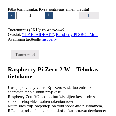
Pitkä toimitusaika. Kysy saatavuus ennen tilausta!
Raspberry
-
+
Pi
Zero
2
Tuotetunnus (SKU):
rpi-zero-w-v2
W
Osastot:
* LAHJAIDEAT *
,
Raspberry Pi SBC - Muut
määrä
Avainsana tuotteelle
raspberry
Tuotetiedot
Raspberry Pi Zero 2 W – Tehokas
tietokone
Uusi ja päivitetty versio Rpi Zero w:stä tuo entistäkin
enemmän tehoja sinun projektiisi.
Raspberry Zero V2 on suosittu käyttäjien keskuudessa,
ainakin retropelikonsolien rakentamiseen.
Muita suosittuja projekteja on ollut tee-se-itse riistakamera,
RC-autot, robotiikka ja minikokoiset kannettavat tietokoneet.