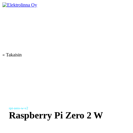
Skip
to
Elektrolinna Oy
Verkkokauppa
content
« Takaisin
rpi-zero-w-v2
Raspberry Pi Zero 2 W
29.90
€
sis. ALV25.5%