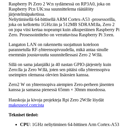
Raspberry Pi Zero 2 W:n sydämessä on RP3A0, joka on
Raspberry Pi:n UK:ssa suunnittelema räätälöity
järjestelmäpaketissa.
Neliytimisellä 64-bittisellä ARM Cortex-A53 -prosessorilla,
joka on kellotettu 1GHz:iin ja 512MB SDRAM:lla, Zero 2
on jopa viisi kertaa nopeampi kuin alkuperäinen Raspberry Pi
Zero. Prosessointiteho on verrattavissa Raspberry Pi 3:een.
Langaton LAN on rakennettu suojattuun koteloon
parannetulla RF-yhteensopivuudella, mikä antaa sinulle
enemmän joustavuutta suunnitellessasi Zero 2 W:llä.
Sillä on sama jalanjälki ja 40 nastan GPIO-järjestely kuin
Zero:lla ja Zero W:llä, joten sen pitäisi olla yhteensopiva
useimpien olemassa olevien lisäosien kanssa.
Zero2 W on yhteensopiva aiempien Zero-perheen jäsenten
kanssa ja samassa pienessä 65mm × 30mm muodossa.
Hauskoja ja kivoja projekteja Rpi Zero 2W:lle löydät
m
akeuseof.com:ista
Tekniset tiedot:
CPU
: 1GHz neliytiminen 64-bittinen Arm Cortex-A53