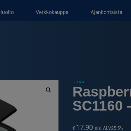
Huolto
Verkkokauppa
Ajankohtaista
SC1160
Raspberr
SC1160 
17.90
€
sis. ALV25.5%