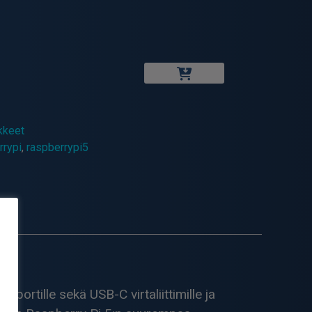
kkeet
rrypi
,
raspberrypi5
portille sekä USB-C virtaliittimille ja