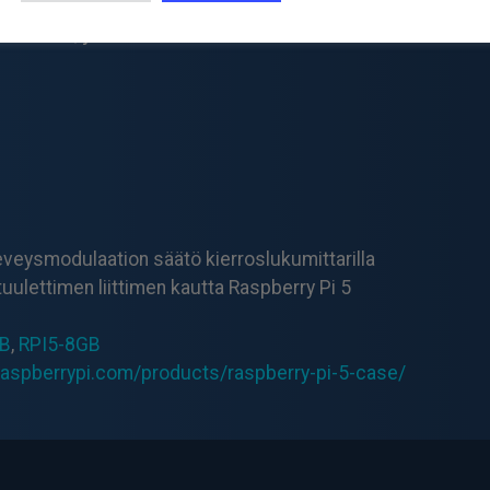
o Pi 4:n kotelosta ja siinä on paranneltu lämpöjä tuke
ttimen, jonka voi liittää Pi 5:n kortille tuuletinliitti
veysmodulaation säätö kierroslukumittarilla
tuulettimen liittimen kautta Raspberry Pi 5
GB
,
RPI5-8GB
raspberrypi.com/products/raspberry-pi-5-case/