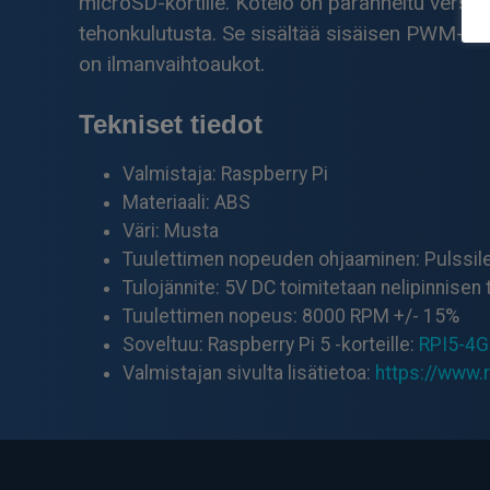
microSD-kortille. Kotelo on paranneltu versi
tehonkulutusta. Se sisältää sisäisen PWM-tuule
on ilmanvaihtoaukot.
Tekniset tiedot
Valmistaja: Raspberry Pi
Materiaali: ABS
Väri: Musta
Tuulettimen nopeuden ohjaaminen: Pulssile
Tulojännite: 5V DC toimitetaan nelipinnisen 
Tuulettimen nopeus: 8000 RPM +/- 15%
Soveltuu: Raspberry Pi 5 -korteille:
RPI5-4
Valmistajan sivulta lisätietoa:
https://www.