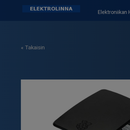
Skip
to
Elektroniikan 
content
Elektrolinna Oy
Verkkokauppa
« Takaisin