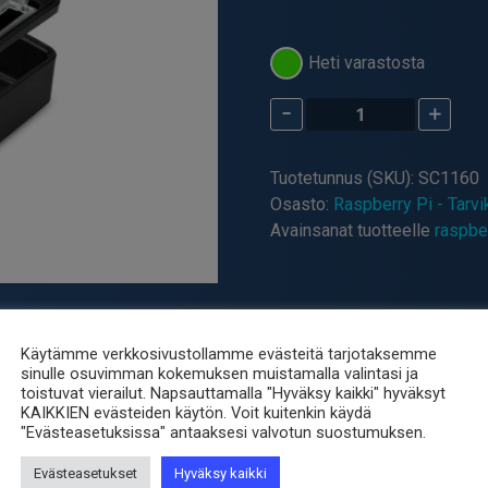
Heti varastosta
-
+
Raspberry
Pi
5
Tuotetunnus (SKU):
SC1160
Kotelo
Osasto:
Raspberry Pi - Tarvi
SC1160
Avainsanat tuotteelle
raspbe
-
Musta
määrä
Käytämme verkkosivustollamme evästeitä tarjotaksemme
sinulle osuvimman kokemuksen muistamalla valintasi ja
toistuvat vierailut. Napsauttamalla "Hyväksy kaikki" hyväksyt
KAIKKIEN evästeiden käytön. Voit kuitenkin käydä
"Evästeasetuksissa" antaaksesi valvotun suostumuksen.
a ja siinä on aukot kahdelle HDMI:lle, USB:lle, Ethernet-
Evästeasetukset
Hyväksy kaikki