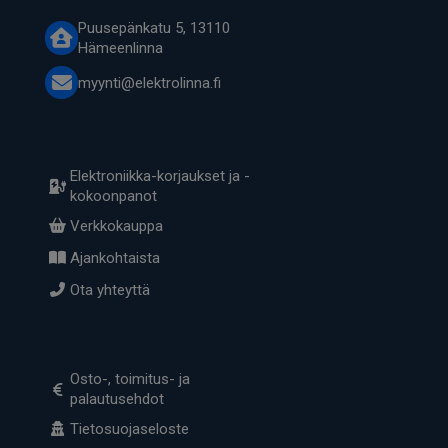
Puusepänkatu 5, 13110
Hämeenlinna
myynti@elektrolinna.fi
Elektroniikka-korjaukset ja -
kokoonpanot
Verkkokauppa
Ajankohtaista
Ota yhteyttä
Osto-, toimitus- ja
palautusehdot
Tietosuojaseloste