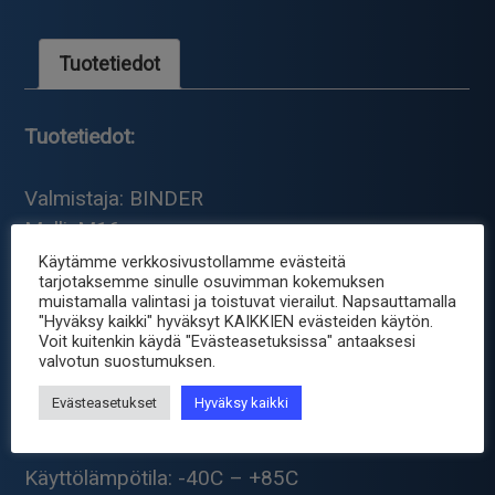
Tuotetiedot
Tuotetiedot:
Valmistaja: BINDER
Malli: M16
Pinnien määrä: 7 pinniä
Käytämme verkkosivustollamme evästeitä
tarjotaksemme sinulle osuvimman kokemuksen
Pään tyyppi: Naaras
muistamalla valintasi ja toistuvat vierailut. Napsauttamalla
Pistoke sarja: 680
"Hyväksy kaikki" hyväksyt KAIKKIEN evästeiden käytön.
Voit kuitenkin käydä "Evästeasetuksissa" antaaksesi
Kontaktinmateriaali: Pronssi
valvotun suostumuksen.
Kontaktinpinnoitus: Hopeoitu
Evästeasetukset
Hyväksy kaikki
Rungon materiaali: Nylon
Käyttölämpötila: -40C – +85C