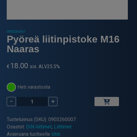
0903260007
Pyöreä liitinpistoke M16
Naaras
18.00
€
sis. ALV25.5%
Heti varastosta
-
+
Pyöreä
liitinpistoke
M16
Tuotetunnus (SKU):
0903260007
Naaras
Osastot:
DIN liittimet
,
Liittimet
määrä
Avainsana tuotteelle
liitin