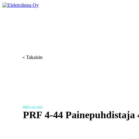
Skip
to
Elektrolinna Oy
Verkkokauppa
content
Elektroniikan Huolto
Verkkokauppa
« Takaisin
PRF4-44-ISO
PRF 4-44 Painepuhdistaja
15.00
€
sis. ALV25.5%