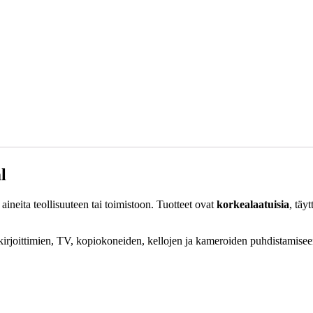
l
aineita teollisuuteen tai toimistoon. Tuotteet ovat
korkealaatuisia
, täy
, kirjoittimien, TV, kopiokoneiden, kellojen ja kameroiden puhdistamise