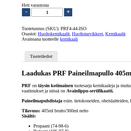
Heti varastosta
PRF
-
+
4-
44
Painepuhdistaja
Tuotetunnus (SKU):
PRF4-44-ISO
405ml
Osastot:
Huoltokemikaalit
,
Huoltotarvikkeet
,
Kemikaalit
määrä
Avainsana tuotteelle
kemikaali
Tuotetiedot
Laadukas PRF Paineilmapullo 405m
PRF
on
täysin kotimainen
tuotesarja kemikaaleja ja muita 
vaatimukset ja niissä on
Avainlippu-sertifikaatti.
Paineilmapuhdistaja
esim. tietokoneiden, oheislaitteiden
Tilavuus:
405ml brutto/300ml netto
Sisältö:
Propaani (74-98-6)