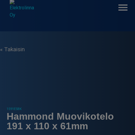
Skip
to
content
Elektrolinna Oy
Verkkokauppa
« Takaisin
1591ESBK
Hammond Muovikotelo
191 x 110 x 61mm