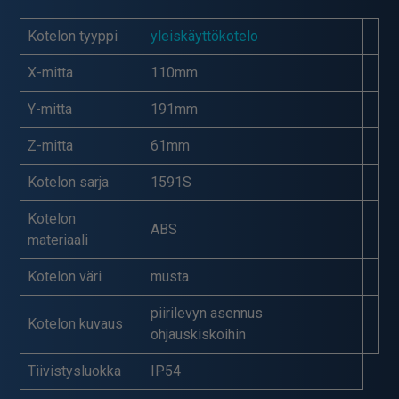
Kotelon tyyppi
yleiskäyttökotelo
X-mitta
110mm
Y-mitta
191mm
Z-mitta
61mm
Kotelon sarja
1591S
Kotelon
ABS
materiaali
Kotelon väri
musta
piirilevyn asennus
Kotelon kuvaus
ohjauskiskoihin
Tiivistysluokka
IP54