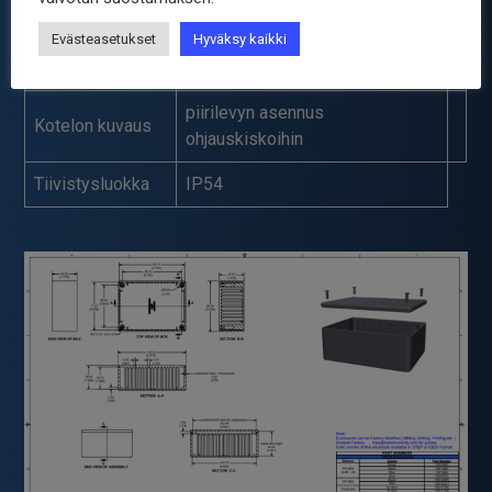
ABS
materiaali
Evästeasetukset
Hyväksy kaikki
Kotelon väri
musta
piirilevyn asennus
Kotelon kuvaus
ohjauskiskoihin
Tiivistysluokka
IP54