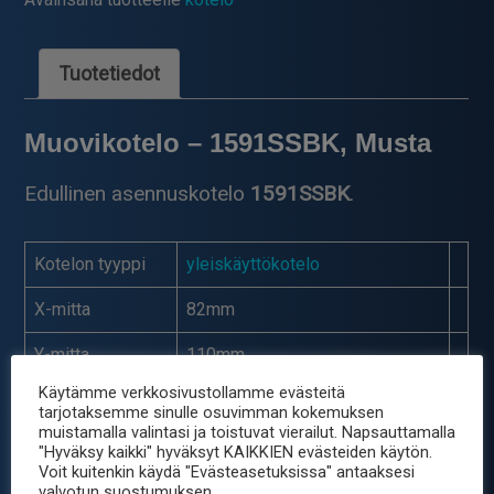
x
40mm
määrä
Tuotetiedot
Muovikotelo – 1591SSBK, Musta
Edullinen asennuskotelo
1591SSBK
.
Kotelon tyyppi
yleiskäyttökotelo
X-mitta
82mm
Y-mitta
110mm
Käytämme verkkosivustollamme evästeitä
Z-mitta
44mm
tarjotaksemme sinulle osuvimman kokemuksen
muistamalla valintasi ja toistuvat vierailut. Napsauttamalla
Kotelon sarja
1591S
"Hyväksy kaikki" hyväksyt KAIKKIEN evästeiden käytön.
Voit kuitenkin käydä "Evästeasetuksissa" antaaksesi
Kotelon
valvotun suostumuksen.