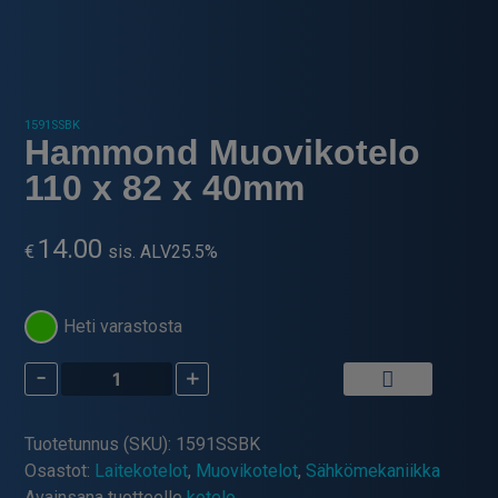
1591SSBK
Hammond Muovikotelo
110 x 82 x 40mm
14.00
€
sis. ALV25.5%
Heti varastosta
-
+
Hammond
Muovikotelo
110
Tuotetunnus (SKU):
1591SSBK
x
Osastot:
Laitekotelot
,
Muovikotelot
,
Sähkömekaniikka
82
Avainsana tuotteelle
kotelo