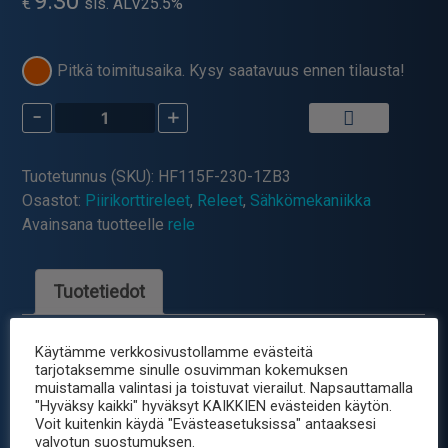
9.30
€
sis. ALV25.5%
Pitkä toimitusaika. Kysy saatavuus ennen tilausta!
-
+
Hongfa
HF115F-
A/230-
Tuotetunnus (SKU):
HF115F-230-1ZB3
1ZS3AF
Osastot:
Piirikorttireleet
,
Releet
,
Sähkömekaniikka
Piirikorttitehorele
Avainsana tuotteelle
rele
määrä
Tuotetiedot
Hongfa piirikorttirele – HF115F-
Käytämme verkkosivustollamme evästeitä
tarjotaksemme sinulle osuvimman kokemuksen
A/230-1ZS3AF
muistamalla valintasi ja toistuvat vierailut. Napsauttamalla
"Hyväksy kaikki" hyväksyt KAIKKIEN evästeiden käytön.
Tekniset tiedot:
Voit kuitenkin käydä "Evästeasetuksissa" antaaksesi
valvotun suostumuksen.