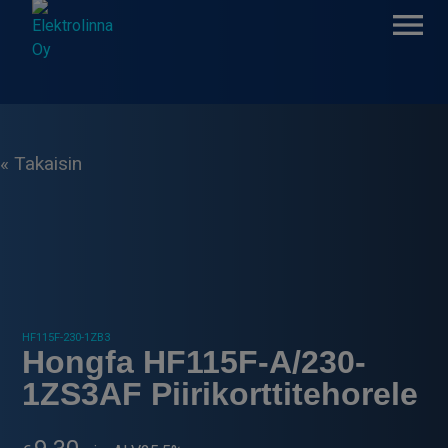
Skip
to
content
Elektrolinna Oy
Verkkokauppa
« Takaisin
HF115F-230-1ZB3
Hongfa HF115F-A/230-
1ZS3AF Piirikorttitehorele