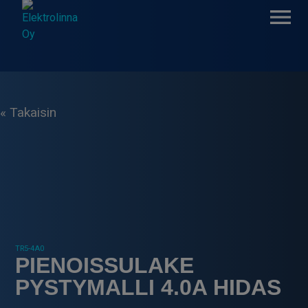
Skip
to
content
Elektrolinna Oy
Verkkokauppa
« Takaisin
TR5-4A0
PIENOISSULAKE
PYSTYMALLI 4.0A HIDAS