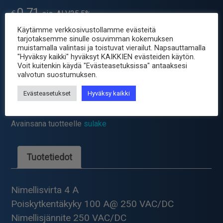
0.71
€
sis. ALV25.5%
Käytämme verkkosivustollamme evästeitä
tarjotaksemme sinulle osuvimman kokemuksen
Toimitus 2-4 arkipäivää valmistajalta
muistamalla valintasi ja toistuvat vierailut. Napsauttamalla
"Hyväksy kaikki" hyväksyt KAIKKIEN evästeiden käytön.
Voit kuitenkin käydä "Evästeasetuksissa" antaaksesi
-
+
PIENOISSULAKE
valvotun suostumuksen.
PYSTYMALLI
4.0A
Evästeasetukset
Hyväksy kaikki
Tuotetunnus (SKU):
TR5-4A0
HIDAS
Osastot:
Juotettava sulake
,
Sähkömekaniikka
,
Sulakkeet
määrä
Avainsana tuotteelle
sulake
Tuotetiedot
Nimellisvirta 4 A
Poiskytkentäkyky 100 A@ 250 VAC/DC
Nimellisjännite 250 VAC/DC