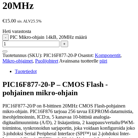
20MHz
€
15.00
sis. ALV25.5%
Heti varastosta
PIC Mikro-ohjain 14kB, 20MHz määrä
-
+
Tuotetunnus (SKU):
PIC16F877-20-P
Osastot:
Komponentit
,
Mikro-ohjaimet
,
Puolijohteet
Avainsana tuotteelle
piiri
Tuotetiedot
PIC16F877-20-P – CMOS Flash -
pohjainen mikro-ohjain
PIC16F877-20/P on 8-bittinen 20MHz CMOS Flash-pohjainen
mikro-ohjain. PIC16F876 tarjoaa 256 tavua EEPROM-datamuistia,
itseohjelmoinnin, ICD:n, 5 kanavaa 10-bittistä analogia-
digitaalimuunninta (A/D), 2 lisäajastinta, 2 kaappaus/vertailu/PWM-
toimintoa, synkronoidun sarjaportin, joka voidaan konfiguroida joko
3-johdoksi Serial Peripheral Interface (SPI™) tai 2-johdoksi Inter-