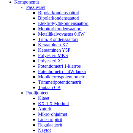
Komponentit
Passiiviset
Bipolarkondensaattori
Bipolarkondensaattori
Elektrolyyttikondensaattori
Moottorikondensaattori
Metallikalvovastus 0.6W
Trim. Kondensaattori
Keraaminen X7
Keraaminen Y5P
Polyesteri MKS
Polyesteri X2
Potentiometri 1-kierros
Potentiometri – 4W lanka
Monikierrospotentiometrit
Trimmeripotentiometrit
Tantaali CB
Puolijohteet
Kiteet
RX-TX Modulit
Anturit
Mikro-ohjaimet
Lineaaripiirit
Regulaattorit
Näytöt