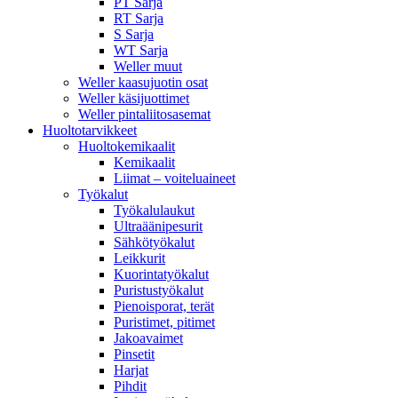
PT Sarja
RT Sarja
S Sarja
WT Sarja
Weller muut
Weller kaasujuotin osat
Weller käsijuottimet
Weller pintaliitosasemat
Huoltotarvikkeet
Huoltokemikaalit
Kemikaalit
Liimat – voiteluaineet
Työkalut
Työkalulaukut
Ultraäänipesurit
Sähkötyökalut
Leikkurit
Kuorintatyökalut
Puristustyökalut
Pienoisporat, terät
Puristimet, pitimet
Jakoavaimet
Pinsetit
Harjat
Pihdit