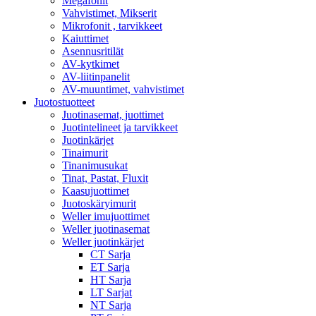
Megafonit
Vahvistimet, Mikserit
Mikrofonit , tarvikkeet
Kaiuttimet
Asennusritilät
AV-kytkimet
AV-liitinpanelit
AV-muuntimet, vahvistimet
Juotostuotteet
Juotinasemat, juottimet
Juotintelineet ja tarvikkeet
Juotinkärjet
Tinaimurit
Tinanimusukat
Tinat, Pastat, Fluxit
Kaasujuottimet
Juotoskäryimurit
Weller imujuottimet
Weller juotinasemat
Weller juotinkärjet
CT Sarja
ET Sarja
HT Sarja
LT Sarjat
NT Sarja