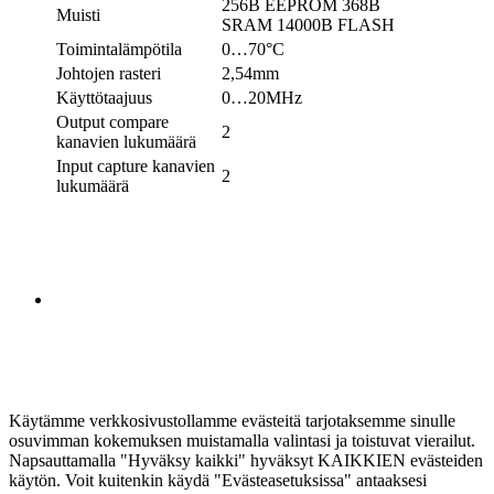
256B EEPROM 368B
Muisti
SRAM 14000B FLASH
Toimintalämpötila
0…70°C
Johtojen rasteri
2,54mm
Käyttötaajuus
0…20MHz
Output compare
2
kanavien lukumäärä
Input capture kanavien
2
lukumäärä
Käytämme verkkosivustollamme evästeitä tarjotaksemme sinulle
osuvimman kokemuksen muistamalla valintasi ja toistuvat vierailut.
Napsauttamalla "Hyväksy kaikki" hyväksyt KAIKKIEN evästeiden
käytön. Voit kuitenkin käydä "Evästeasetuksissa" antaaksesi