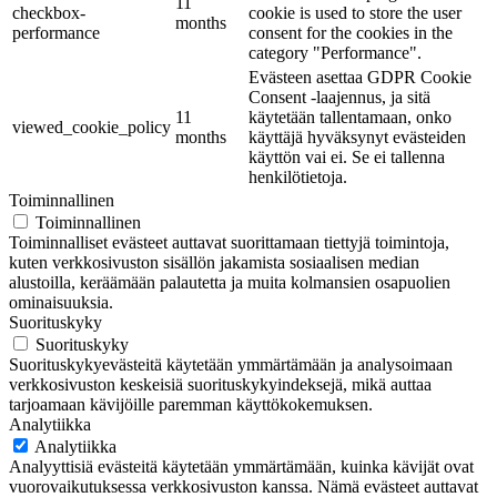
11
checkbox-
cookie is used to store the user
months
performance
consent for the cookies in the
category "Performance".
Evästeen asettaa GDPR Cookie
Consent -laajennus, ja sitä
11
käytetään tallentamaan, onko
viewed_cookie_policy
months
käyttäjä hyväksynyt evästeiden
käyttön vai ei. Se ei tallenna
henkilötietoja.
Toiminnallinen
Toiminnallinen
Toiminnalliset evästeet auttavat suorittamaan tiettyjä toimintoja,
kuten verkkosivuston sisällön jakamista sosiaalisen median
alustoilla, keräämään palautetta ja muita kolmansien osapuolien
ominaisuuksia.
Suorituskyky
Suorituskyky
Suorituskykyevästeitä käytetään ymmärtämään ja analysoimaan
verkkosivuston keskeisiä suorituskykyindeksejä, mikä auttaa
tarjoamaan kävijöille paremman käyttökokemuksen.
Analytiikka
Analytiikka
Analyyttisiä evästeitä käytetään ymmärtämään, kuinka kävijät ovat
vuorovaikutuksessa verkkosivuston kanssa. Nämä evästeet auttavat