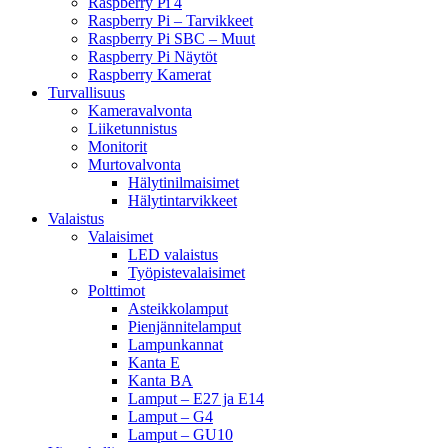
Raspberry Pi 4
Raspberry Pi – Tarvikkeet
Raspberry Pi SBC – Muut
Raspberry Pi Näytöt
Raspberry Kamerat
Turvallisuus
Kameravalvonta
Liiketunnistus
Monitorit
Murtovalvonta
Hälytinilmaisimet
Hälytintarvikkeet
Valaistus
Valaisimet
LED valaistus
Työpistevalaisimet
Polttimot
Asteikkolamput
Pienjännitelamput
Lampunkannat
Kanta E
Kanta BA
Lamput – E27 ja E14
Lamput – G4
Lamput – GU10