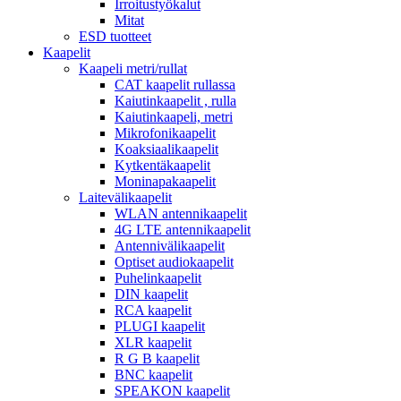
Irroitustyökalut
Mitat
ESD tuotteet
Kaapelit
Kaapeli metri/rullat
CAT kaapelit rullassa
Kaiutinkaapelit , rulla
Kaiutinkaapeli, metri
Mikrofonikaapelit
Koaksiaalikaapelit
Kytkentäkaapelit
Moninapakaapelit
Laitevälikaapelit
WLAN antennikaapelit
4G LTE antennikaapelit
Antennivälikaapelit
Optiset audiokaapelit
Puhelinkaapelit
DIN kaapelit
RCA kaapelit
PLUGI kaapelit
XLR kaapelit
R G B kaapelit
BNC kaapelit
SPEAKON kaapelit