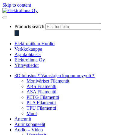
Skip to content
Elektrolinna Oy
Verkkokauppa
Products search
Elektroniikan Huolto
Verkkokauppa
Ajankohtaista
Elektrolinna Oy
Yhteystiedot
3D tulostus * Varastojen loppuunmyynti *
Moniväriset Filamentit
ABS Filamentti
ASA Filamentti
PETG Filamentti
PLA Filamentti
TPU Filamentti
Muut
Antennit
Aurinkopaneelit
Audio – Video