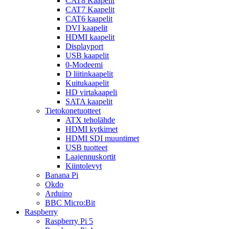
CAT8 Kaapelit
CAT7 Kaapelit
CAT6 kaapelit
DVI kaapelit
HDMI kaapelit
Displayport
USB kaapelit
0-Modeemi
D liitinkaapelit
Kuitukaapelit
HD virtakaapeli
SATA kaapelit
Tietokonetuotteet
ATX teholähde
HDMI kytkimet
HDMI SDI muuntimet
USB tuotteet
Laajennuskortit
Kiintolevyt
Banana Pi
Okdo
Arduino
BBC Micro:Bit
Raspberry
Raspberry Pi 5