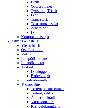
Ledit
Optoerottimet
Tyristorit , Triacit
Fetit
Transistorit
Tasasuuntaussillat
Zenerdiodit
Diodit
Komponenttisarjat
Mittaus – Testaus
Yleismittarit
Oskilloskoopit
Virtapihdit
Lämpötilamittaus
Lämpökamerat
Tiedonkeruu
Dataloggerit
Endoskoopit
Ilmanlaadunmittaus
Testauslaitteet
Testerit, elektroniikka
Testerit, sähkö
Äänitasomittarit
Valotasomittarit
Kierroslukumittarit