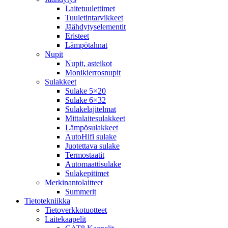
Laitetuulettimet
Tuuletintarvikkeet
Jäähdytyselementit
Eristeet
Lämpötahnat
Nupit
Nupit, asteikot
Monikierrosnupit
Sulakkeet
Sulake 5×20
Sulake 6×32
Sulakelajitelmat
Mittalaitesulakkeet
Lämpösulakkeet
AutoHifi sulake
Juotettava sulake
Termostaatit
Automaattisulake
Sulakepitimet
Merkinantolaitteet
Summerit
Tietotekniikka
Tietoverkkotuotteet
Laitekaapelit