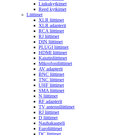
Liukukytkimet
Reed kytkimet
Liittimet
XLR liittimet
XLR adapterit
RCA liittimet
RJ liittimet
DIN liittimet
PLUGI liittimet
HDMI liittimet
Kaiutinliittimet
Mikrofoniliittimet
AV adapterit
BNC liittimet
TNC liittimet
UHF liittimet
SMA liittimet
N liittimet
RF adapterit
TV antenniliittimet
RJ liittimet
D liittimet
Nauhakaapeli
Euroliittimet
DC liittimet