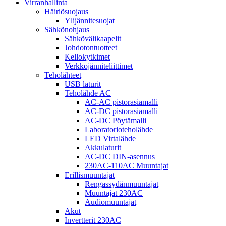
Virranhallinta
Häiriösuojaus
Ylijännitesuojat
Sähkönohjaus
Sähkövälikaapelit
Johdotontuotteet
Kellokytkimet
Verkkojänniteliittimet
Teholähteet
USB laturit
Teholähde AC
AC-AC pistorasiamalli
AC-DC pistorasiamalli
AC-DC Pöytämalli
Laboratorioteholähde
LED Virtalähde
Akkulaturit
AC-DC DIN-asennus
230AC-110AC Muuntajat
Erillismuuntajat
Rengassydänmuuntajat
Muuntajat 230AC
Audiomuuntajat
Akut
Invertterit 230AC