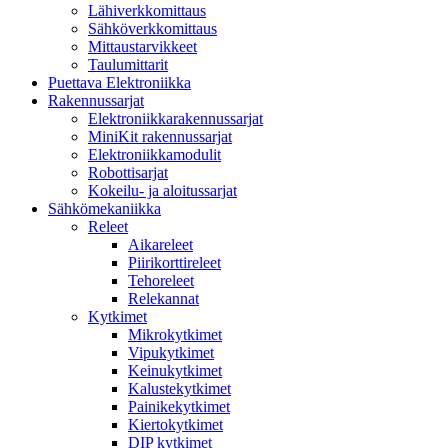
Lähiverkkomittaus
Sähköverkkomittaus
Mittaustarvikkeet
Taulumittarit
Puettava Elektroniikka
Rakennussarjat
Elektroniikkarakennussarjat
MiniKit rakennussarjat
Elektroniikkamodulit
Robottisarjat
Kokeilu- ja aloitussarjat
Sähkömekaniikka
Releet
Aikareleet
Piirikorttireleet
Tehoreleet
Relekannat
Kytkimet
Mikrokytkimet
Vipukytkimet
Keinukytkimet
Kalustekytkimet
Painikekytkimet
Kiertokytkimet
DIP kytkimet