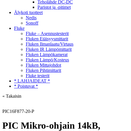
Teholähde DC-DC
Paristot ja -pitimet
Älykoti tuotteet
Nedis
Sonoff
Fluke
Fluke – Asennustesterit
Fluken Etäisyysmittarit
Fluken Ilmanlaatu/Virtaus
Fluken IR Lämpömittarit
Fluken Lämpökamerat
Fluken Lämpö/Kosteus
Fluken Mittajohdot
Fluken Pihtimittarit
Fluke testerit
* LAHJAIDEAT *
* Poistuvat *
« Takaisin
PIC16F877-20-P
PIC Mikro-ohjain 14kB,