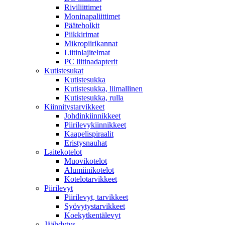
Riviliittimet
Moninapaliittimet
Pääteholkit
Piikkirimat
Mikropiirikannat
Liitinlajitelmat
PC liitinadapterit
Kutistesukat
Kutistesukka
Kutistesukka, liimallinen
Kutistesukka, rulla
Kiinnitystarvikkeet
Johdinkiinnikkeet
Piirilevykiinnikkeet
Kaapelispiraalit
Eristysnauhat
Laitekotelot
Muovikotelot
Alumiinikotelot
Kotelotarvikkeet
Piirilevyt
Piirilevyt, tarvikkeet
Syövytystarvikkeet
Koekytkentälevyt
Jäähdytys