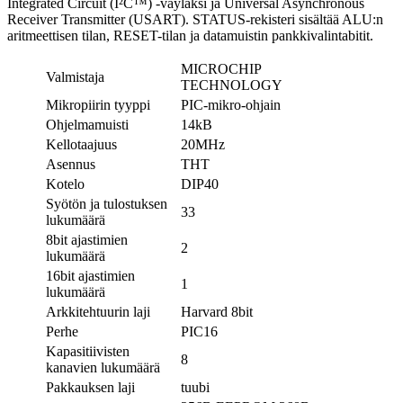
Integrated Circuit (I²C™) -väyläksi ja Universal Asynchronous
Receiver Transmitter (USART). STATUS-rekisteri sisältää ALU:n
aritmeettisen tilan, RESET-tilan ja datamuistin pankkivalintabitit.
MICROCHIP
Valmistaja
TECHNOLOGY
Mikropiirin tyyppi
PIC-mikro-ohjain
Ohjelmamuisti
14kB
Kellotaajuus
20MHz
Asennus
THT
Kotelo
DIP40
Syötön ja tulostuksen
33
lukumäärä
8bit ajastimien
2
lukumäärä
16bit ajastimien
1
lukumäärä
Arkkitehtuurin laji
Harvard 8bit
Perhe
PIC16
Kapasitiivisten
8
kanavien lukumäärä
Pakkauksen laji
tuubi