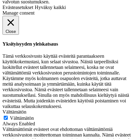
valvotun suostumuksen.
Evästeasetukset
Hyväksy kaikki
Manage consent
Close
Yksityisyyden yleiskatsaus
Tämä verkkosivusto käyttää evästeitä parantaakseen
käyttökokemustasi, kun selaat sivustoa. Näistä tarpeellisiksi
luokitellut evästeet tallennetaan selaimeesi, koska ne ovat
välttämättömiä verkkosivuston perustoimintojen toiminnalle.
Käytämme myös kolmannen osapuolen evästeitä, jotka auttavat
meitä analysoimaan ja ymmärtämään, kuinka käytät tätä
verkkosivustoa. Nämä evästeet tallennetaan selaimeesi vain
suostumuksellasi. Sinulla on myös mahdollisuus kieltäytyä näistä
evästeistä. Mutta joidenkin evästeiden käytöstä poistaminen voi
vaikuttaa selauskokemukseesi.
Välttämätön
Välttämätön
Always Enabled
Välttämättömät evästeet ovat ehdottoman välttämättömiä
verkkosivuston moitteettoman toiminnan kannalta. Nämä evästeet