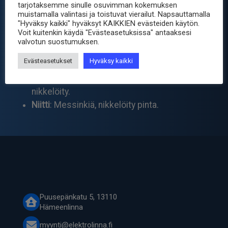
pitkäikäisen liitettävyyden.
tarjotaksemme sinulle osuvimman kokemuksen
muistamalla valintasi ja toistuvat vierailut. Napsauttamalla
"Hyväksy kaikki" hyväksyt KAIKKIEN evästeiden käytön.
Ominaisuudet
Voit kuitenkin käydä "Evästeasetuksissa" antaaksesi
valvotun suostumuksen.
Pidikkeen materiaali
: Musta PP-hartsi
Evästeasetukset
Hyväksy kaikki
(Polypropeeni).
Jousen materiaali
: 0,7 mm 65C-jousiteräs,
nikkelöity.
Niitti
: Messinkiä, nikkelöity pinta.
Puusepänkatu 5, 13110
Hämeenlinna
myynti@elektrolinna.fi