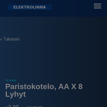
Skip
to
content
Elektrolinna Oy
Verkkokauppa
« Takaisin
PP-AA08
Paristokotelo, AA X 8
Lyhyt