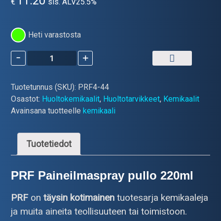
11.20
€
sis. ALV25.5%
Heti varastosta
-
+
PRF
4-
44
Tuotetunnus (SKU):
PRF4-44
Painepuhdistaja
Osastot:
Huoltokemikaalit
,
Huoltotarvikkeet
,
Kemikaalit
220ml
Avainsana tuotteelle
kemikaali
määrä
Tuotetiedot
PRF Paineilmaspray pullo 220ml
PRF
on
täysin kotimainen
tuotesarja kemikaaleja
ja muita aineita teollisuuteen tai toimistoon.