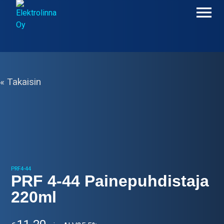
Skip
to
content
Elektrolinna Oy
Verkkokauppa
« Takaisin
PRF4-44
PRF 4-44 Painepuhdistaja
220ml