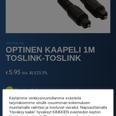
OPT-TOSL-1M
OPTINEN KAAPELI 1M
TOSLINK-TOSLINK
5.95
€
sis. ALV25.5%
Toimitus 2-4 arkipäivää valmistajalta
Käytämme verkkosivustollamme evästeitä
-
+
OPTINEN
tarjotaksemme sinulle osuvimman kokemuksen
muistamalla valintasi ja toistuvat vierailut. Napsauttamalla
KAAPELI
"Hyväksy kaikki" hyväksyt KAIKKIEN evästeiden käytön.
1M