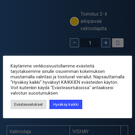
Toimitus 2-4
arkipäivää
valmistajalta
-
+
NTC
6.8
kOhm
Tuotetunnus (SKU):
NTC-
–
Käytämme verkkosivustollamme evästeitä
6K8
VISHAY
tarjotaksemme sinulle osuvimman kokemuksen
Osastot:
Anturit
,
muistamalla valintasi ja toistuvat vierailut. Napsauttamalla
640
Komponentit
,
Puolijohteet
"Hyväksy kaikki" hyväksyt KAIKKIEN evästeiden käytön.
määrä
Voit kuitenkin käydä "Evästeasetuksissa" antaaksesi
Avainsana tuotteelle
anturi
valvotun suostumuksen.
Evästeasetukset
Hyväksy kaikki
Tuotetiedot
Valmistaja
VISHAY