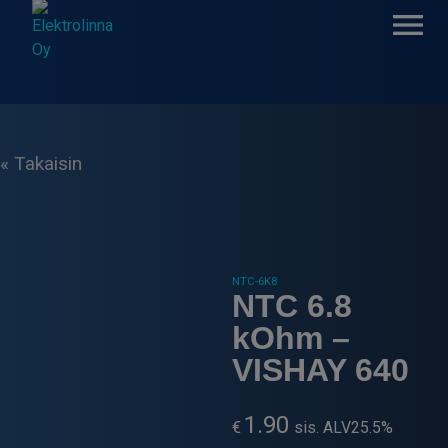
Skip
to
content
Elektrolinna Oy
Verkkokauppa
« Takaisin
NTC-6K8
NTC 6.8
kOhm –
VISHAY 640
1.90
€
sis. ALV25.5%