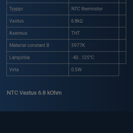
Tyyppi
NTC thermistor
Vastus
6.8kΩ
Asennus
THT
Material constant B
3977K
Lämpötila
-40…125°C
Virta
0.5W
NTC Vastus 6.8 kOhm