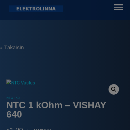
Skip
to
content
Elektrolinna Oy
Verkkokauppa
« Takaisin
NTC-1K0
NTC 1 kOhm – VISHAY
640