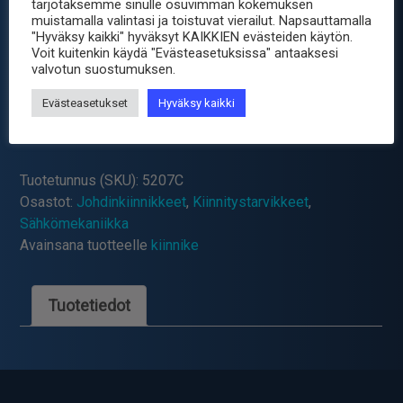
tarjotaksemme sinulle osuvimman kokemuksen
2.90
muistamalla valintasi ja toistuvat vierailut. Napsauttamalla
€
sis. ALV25.5%
"Hyväksy kaikki" hyväksyt KAIKKIEN evästeiden käytön.
Voit kuitenkin käydä "Evästeasetuksissa" antaaksesi
valvotun suostumuksen.
Toimitus 2-4 arkipäivää valmistajalta
Evästeasetukset
Hyväksy kaikki
-
+
NIPPUSIDE
200X2.6
VAALEA
Tuotetunnus (SKU):
5207C
100KPL
Osastot:
Johdinkiinnikkeet
,
Kiinnitystarvikkeet
,
määrä
Sähkömekaniikka
Avainsana tuotteelle
kiinnike
Tuotetiedot