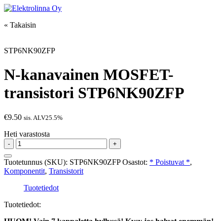
Skip
to
Elektrolinna Oy
Verkkokauppa
« Takaisin
content
STP6NK90ZFP
N-kanavainen MOSFET-
transistori STP6NK90ZFP
€
9.50
sis. ALV25.5%
Heti varastosta
N-
-
+
kanavainen
MOSFET-
Tuotetunnus (SKU):
STP6NK90ZFP
Osastot:
* Poistuvat *
,
transistori
Komponentit
,
Transistorit
STP6NK90ZFP
määrä
Tuotetiedot
Tuotetiedot: