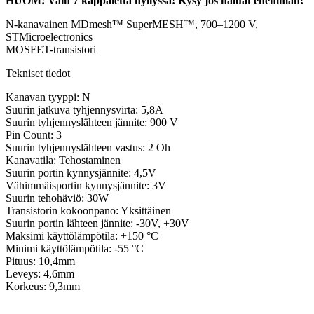
HUOM! Vain 7 kappaletta hyllyssä! Kysy jos haluat enemmän!
N-kanavainen MDmesh™ SuperMESH™, 700–1200 V,
STMicroelectronics
MOSFET-transistori
Tekniset tiedot
Kanavan tyyppi: N
Suurin jatkuva tyhjennysvirta: 5,8A
Suurin tyhjennyslähteen jännite: 900 V
Pin Count: 3
Suurin tyhjennyslähteen vastus: 2 Oh
Kanavatila: Tehostaminen
Suurin portin kynnysjännite: 4,5V
Vähimmäisportin kynnysjännite: 3V
Suurin tehohäviö: 30W
Transistorin kokoonpano: Yksittäinen
Suurin portin lähteen jännite: -30V, +30V
Maksimi käyttölämpötila: +150 °C
Minimi käyttölämpötila: -55 °C
Pituus: 10,4mm
Leveys: 4,6mm
Korkeus: 9,3mm