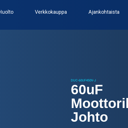
Huolto
Verkkokauppa
Ajankohtaista
DUC-60UF450V-J
60uF
Moottori
Johto