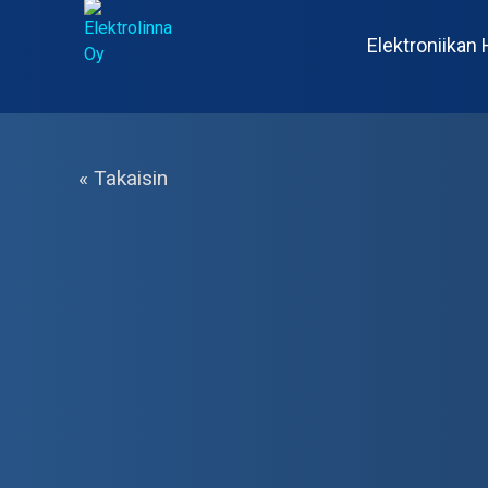
Skip
to
Elektroniikan 
content
Elektrolinna Oy
Verkkokauppa
« Takaisin