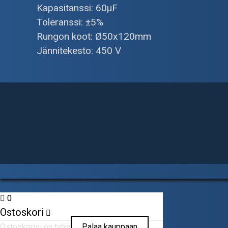
Kapasitanssi: 60µF
Toleranssi: ±5%
Rungon koot: Ø50x120mm
Jännitekesto: 450 V
0
Ostoskori
Ostoskorisi on tyhjä
Palaa kauppaan