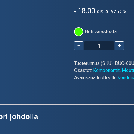
18.00
€
sis. ALV25.5%
Heti varastosta
-
+
60uF
Moottorikondensaattori,
Johto
Tuotetunnus (SKU):
DUC-60U
määrä
Osastot:
Komponentit
,
Moott
Avainsana tuotteelle
kondens
ri johdolla