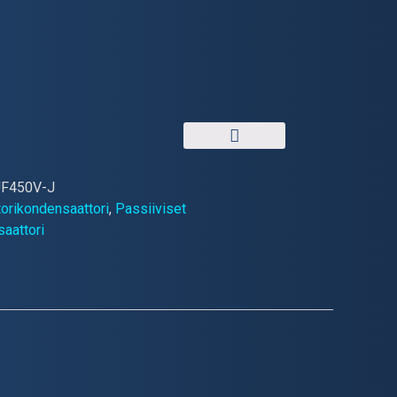
F450V-J
orikondensaattori
,
Passiiviset
aattori