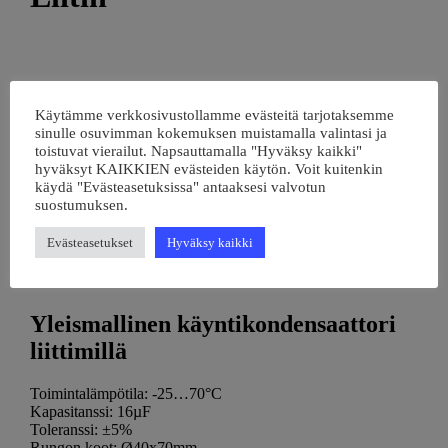
12.50
€
sis. ALV25.5%
Heti varastosta
16uF
-
+
Käytämme verkkosivustollamme evästeitä tarjotaksemme
Moottorikondensaattori,
sinulle osuvimman kokemuksen muistamalla valintasi ja
Liitin
toistuvat vierailut. Napsauttamalla "Hyväksy kaikki"
määrä
hyväksyt KAIKKIEN evästeiden käytön. Voit kuitenkin
Tuotetunnus (SKU):
DUC-16UF450V-L
käydä "Evästeasetuksissa" antaaksesi valvotun
Osastot:
Komponentit
,
Moottorikondensaattori
,
Passiiviset
suostumuksen.
Avainsana tuotteelle
kondensaattori
Evästeasetukset
Hyväksy kaikki
Tuotetiedot
Yleismallinen käyntikondensaattori
liittimillä
Toimintalämpötila: -25…70°C
Kapasitanssi: 16µF
Toleranssi: ±5%
Rungon koot: Ø40x70mm