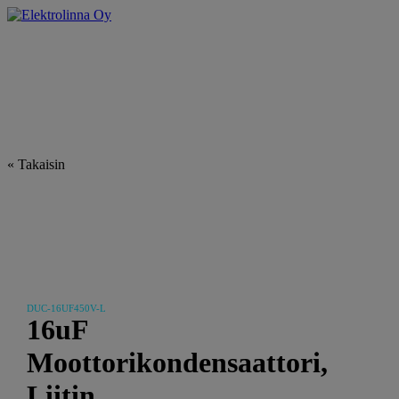
Skip
to
Elektrolinna Oy
Verkkokauppa
content
« Takaisin
DUC-16UF450V-L
16uF
Moottorikondensaattori,
Liitin