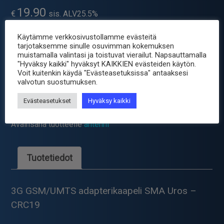
19.90
€
sis. ALV25.5%
Käytämme verkkosivustollamme evästeitä
tarjotaksemme sinulle osuvimman kokemuksen
Toimitus 2-4 arkipäivää valmistajalta
muistamalla valintasi ja toistuvat vierailut. Napsauttamalla
"Hyväksy kaikki" hyväksyt KAIKKIEN evästeiden käytön.
-
+
MOB-
Voit kuitenkin käydä "Evästeasetuksissa" antaaksesi
ADAPTERIKAAPELI
valvotun suostumuksen.
SMA-
Tuotetunnus (SKU):
MOB-DMT2S
Evästeasetukset
Hyväksy kaikki
CRC9
Osastot:
4G LTE antennit
,
4G LTE antennit
,
Antennit
HUAWEI
Avainsana tuotteelle
antenni
määrä
Tuotetiedot
3G GSM/UMTS adapterikaapeli SMA Uros –
CRC19