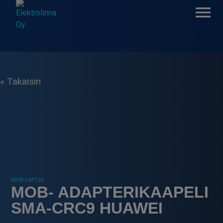
Skip
to
content
Elektrolinna Oy
Verkkokauppa
« Takaisin
MOB-DMT2S
MOB- ADAPTERIKAAPELI
SMA-CRC9 HUAWEI