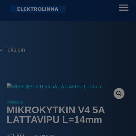
Skip
to
content
Elektrolinna Oy
Verkkokauppa
« Takaisin
CSM3510B
MIKROKYTKIN V4 5A
LATTAVIPU L=14mm