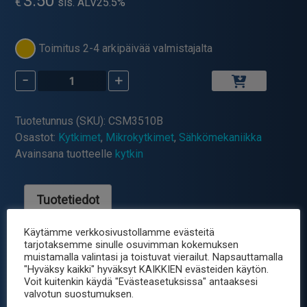
3.50
€
sis. ALV25.5%
Toimitus 2-4 arkipäivää valmistajalta
-
+
MIKROKYTKIN
V4
5A
Tuotetunnus (SKU):
CSM3510B
LATTAVIPU
Osastot:
Kytkimet
,
Mikrokytkimet
,
Sähkömekaniikka
L=14mm
Avainsana tuotteelle
kytkin
määrä
Tuotetiedot
Käytämme verkkosivustollamme evästeitä
 Kuormitettavuus: 5 A 250 VAC
tarjotaksemme sinulle osuvimman kokemuksen
muistamalla valintasi ja toistuvat vierailut. Napsauttamalla
 Toimintaikä: Yli 100 000 kytkentää (täydellä
"Hyväksy kaikki" hyväksyt KAIKKIEN evästeiden käytön.
kuormalla)
Voit kuitenkin käydä "Evästeasetuksissa" antaaksesi
valvotun suostumuksen.
 Käyttölämpötila-alue: -40…+125°C