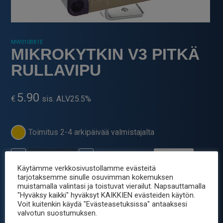
MW010BB1E
MIKROKYTKIN V3 PITKÄ
RULLAVIPU
5.90
€
sis. ALV25.5%
Toimitus 2-4 arkipäivää valmistajalta
-
+
MIKROKYTKIN
V3
Käytämme verkkosivustollamme evästeitä
tarjotaksemme sinulle osuvimman kokemuksen
PITKÄ
Tuotetunnus (SKU):
MW010BB1E
muistamalla valintasi ja toistuvat vierailut. Napsauttamalla
RULLAVIPU
"Hyväksy kaikki" hyväksyt KAIKKIEN evästeiden käytön.
Osastot:
Kytkimet
,
Mikrokytkimet
,
Sähkömekaniikka
määrä
Voit kuitenkin käydä "Evästeasetuksissa" antaaksesi
Avainsana tuotteelle
kytkin
valvotun suostumuksen.