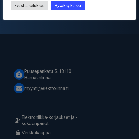
Evästeasetukset
Hyväksy kaikki
Tuotetiedot
Puusepänkatu 5, 13110
Hämeenlinna
myynti@elektrolinna.fi
Elektroniikka-korjaukset ja -
kokoonpanot
Verkkokauppa