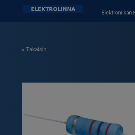
Skip
to
Elektroniikan 
content
Elektrolinna Oy
Verkkokauppa
« Takaisin