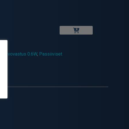
9
likalvovastus 0.6W
,
Passiiviset