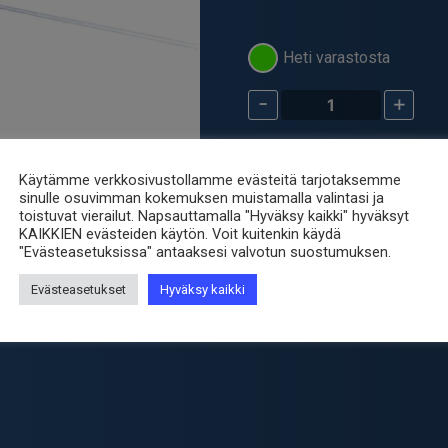
Heti varastosta
-
+
Metallikalvovastus
90,9
kOhm
Tuotetunnus (SKU):
MK-90K
määrä
Käytämme verkkosivustollamme evästeitä tarjotaksemme
Osastot:
Komponentit
,
Metal
sinulle osuvimman kokemuksen muistamalla valintasi ja
Avainsana tuotteelle
vastus
toistuvat vierailut. Napsauttamalla "Hyväksy kaikki" hyväksyt
KAIKKIEN evästeiden käytön. Voit kuitenkin käydä
"Evästeasetuksissa" antaaksesi valvotun suostumuksen.
Evästeasetukset
Hyväksy kaikki