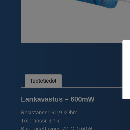
Tuotetiedot
Lankavastus – 600mW
Resistanssi: 90,9 kOhm
Toleranssi: ± 1%
Kuormitettavuus 70°C: 0.60W