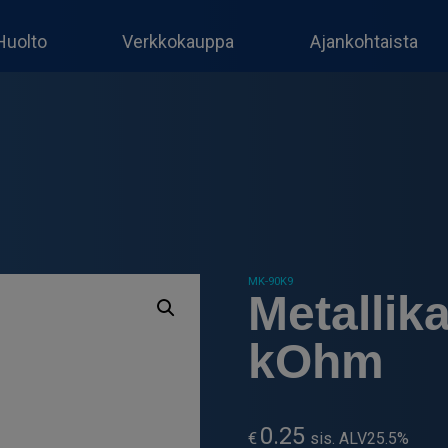
Huolto
Verkkokauppa
Ajankohtaista
MK-90K9
Metallik
kOhm
0.25
€
sis. ALV25.5%