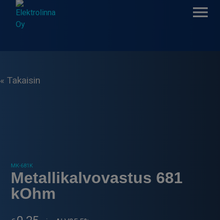
Skip
to
content
Elektrolinna Oy
Verkkokauppa
« Takaisin
MK-681K
Metallikalvovastus 681
kOhm