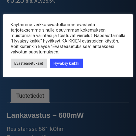
0.25
€
sis. ALV25.5%
Heti varastosta
Käytämme verkkosivustollamme evästeitä
tarjotaksemme sinulle osuvimman kokemuksen
-
+
Metallikalvovastus
muistamalla valintasi ja toistuvat vierailut. Napsauttamalla
"Hyväksy kaikki" hyväksyt KAIKKIEN evästeiden käytön.
681
Voit kuitenkin käydä "Evästeasetuksissa" antaaksesi
kOhm
valvotun suostumuksen.
Tuotetunnus (SKU):
MK-681K
määrä
Osastot:
Komponentit
,
Metallikalvovastus 0.6W
,
Evästeasetukset
Hyväksy kaikki
Passiiviset
Avainsana tuotteelle
vastus
Tuotetiedot
Lankavastus – 600mW
Resistanssi: 681 kOhm