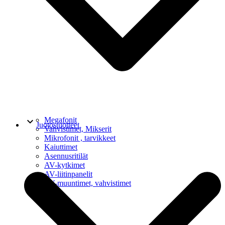
keyboard_arrow_down
Megafonit
Juotostuotteet
Vahvistimet, Mikserit
Mikrofonit , tarvikkeet
Kaiuttimet
Asennusritilät
AV-kytkimet
AV-liitinpanelit
AV-muuntimet, vahvistimet