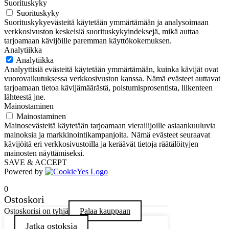
Suorituskyky
Suorituskyky
Suorituskykyevästeitä käytetään ymmärtämään ja analysoimaan
verkkosivuston keskeisiä suorituskykyindeksejä, mikä auttaa
tarjoamaan kävijöille paremman käyttökokemuksen.
Analytiikka
Analytiikka
Analyyttisiä evästeitä käytetään ymmärtämään, kuinka kävijät ovat
vuorovaikutuksessa verkkosivuston kanssa. Nämä evästeet auttavat
tarjoamaan tietoa kävijämäärästä, poistumisprosentista, liikenteen
lähteestä jne.
Mainostaminen
Mainostaminen
Mainosevästeitä käytetään tarjoamaan vierailijoille asiaankuuluvia
mainoksia ja markkinointikampanjoita. Nämä evästeet seuraavat
kävijöitä eri verkkosivustoilla ja keräävät tietoja räätälöityjen
mainosten näyttämiseksi.
SAVE & ACCEPT
Powered by
0
Ostoskori
Ostoskorisi on tyhjä
Palaa kauppaan
Jatka ostoksia