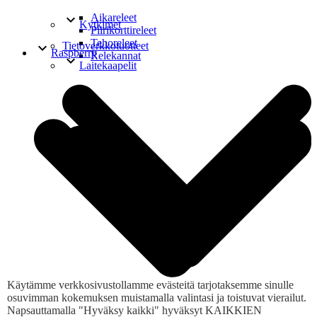
keyboard_arrow_down
Aikareleet
Kytkimet
Piirikorttireleet
Tehoreleet
keyboard_arrow_down
Tietoverkkotuotteet
Raspberry
Relekannat
keyboard_arrow_down
Laitekaapelit
Käytämme verkkosivustollamme evästeitä tarjotaksemme sinulle
keyboard_arrow_down
Mikrokytkimet
Liittimet
osuvimman kokemuksen muistamalla valintasi ja toistuvat vierailut.
Vipukytkimet
Napsauttamalla "Hyväksy kaikki" hyväksyt KAIKKIEN
Keinukytkimet