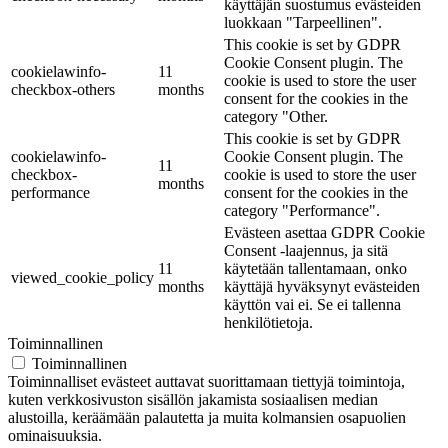
käyttäjän suostumus evästeiden
luokkaan "Tarpeellinen".
This cookie is set by GDPR
Cookie Consent plugin. The
cookielawinfo-
11
cookie is used to store the user
checkbox-others
months
consent for the cookies in the
category "Other.
This cookie is set by GDPR
cookielawinfo-
Cookie Consent plugin. The
11
checkbox-
cookie is used to store the user
months
performance
consent for the cookies in the
category "Performance".
Evästeen asettaa GDPR Cookie
Consent -laajennus, ja sitä
11
käytetään tallentamaan, onko
viewed_cookie_policy
months
käyttäjä hyväksynyt evästeiden
käyttön vai ei. Se ei tallenna
henkilötietoja.
Toiminnallinen
Toiminnallinen
Toiminnalliset evästeet auttavat suorittamaan tiettyjä toimintoja,
kuten verkkosivuston sisällön jakamista sosiaalisen median
alustoilla, keräämään palautetta ja muita kolmansien osapuolien
ominaisuuksia.