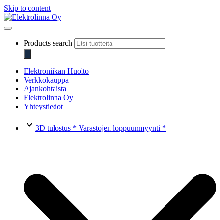
Skip to content
Elektrolinna Oy
Verkkokauppa
Products search
Elektroniikan Huolto
Verkkokauppa
Ajankohtaista
Elektrolinna Oy
Yhteystiedot
keyboard_arrow_down
3D tulostus * Varastojen loppuunmyynti *