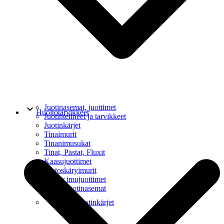
keyboard_arrow_down
Juotinasemat, juottimet
Huoltotarvikkeet
Juotintelineet ja tarvikkeet
Juotinkärjet
Tinaimurit
Tinanimusukat
Tinat, Pastat, Fluxit
Kaasujuottimet
Juotoskäryimurit
Weller imujuottimet
Weller juotinasemat
keyboard_arrow_down
Weller juotinkärjet