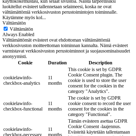
käyttökokemustasi, kun selaat sivustoa. Näistä tarpeellisiksi
luokitellut evästeet tallennetaan selaimeesi, koska ne ovat
välttämättömiä verkkosivuston perustoimintojen toiminnalle.
Käytämme myös kol
...
Välttämätön
Välttämätön
Always Enabled
Välttämättömät evästeet ovat ehdottoman välttämättömiä
verkkosivuston moitteettoman toiminnan kannalta. Nämä evästeet
varmistavat verkkosivuston perustoiminnot ja suojausominaisuudet
anonyymisti.
Cookie
Duration
Description
This cookie is set by GDPR
Cookie Consent plugin. The
cookielawinfo-
11
cookie is used to store the user
checkbox-analytics
months
consent for the cookies in the
category "Analytics".
The cookie is set by GDPR
cookielawinfo-
11
cookie consent to record the user
checkbox-functional
months
consent for the cookies in the
category "Functional".
Tämän evästeen asettaa GDPR
Cookie Consent -laajennus.
cookielawinfo-
11
Evästeitä käytetään tallentamaan
checkbox-necessary
months