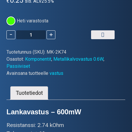
0.25
€
sis. ALV25.5%
Heti varastosta
-
+
Metallikalvovastus
2.74
kOhm
Tuotetunnus (SKU):
MK-2K74
määrä
Osastot:
Komponentit
,
Metallikalvovastus 0.6W
,
Passiiviset
Avainsana tuotteelle
vastus
Tuotetiedot
Lankavastus – 600mW
Resistanssi: 2.74 kOhm