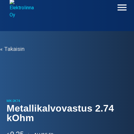
Skip
to
content
Elektrolinna Oy
Verkkokauppa
« Takaisin
MK-2K74
Metallikalvovastus 2.74
kOhm