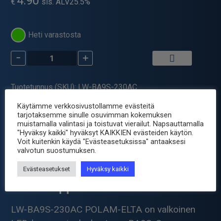
4.90
€
sis. ALV25.5%
Heti varastosta
-
+
LW-
BA9S-
230AC
Tuotetunnus (SKU):
LW-BA9S-230AC
LED-
Osastot:
LED valaistus
,
Valaisimet
,
Valaistus
lamppu
Käytämme verkkosivustollamme evästeitä
Avainsanat tuotteelle
lamppu
,
led
tarjotaksemme sinulle osuvimman kokemuksen
Valkoinen
muistamalla valintasi ja toistuvat vierailut. Napsauttamalla
määrä
"Hyväksy kaikki" hyväksyt KAIKKIEN evästeiden käytön.
Voit kuitenkin käydä "Evästeasetuksissa" antaaksesi
Tuotetiedot
valvotun suostumuksen.
Evästeasetukset
Hyväksy kaikki
POLAM-ELTA LW-BA9S-230AC
LED-lamppu Valkoinen
LW-BA9S-230AC POLAM-ELTA on valkoinen