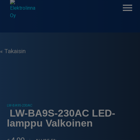
Skip
to
content
Elektrolinna Oy
Verkkokauppa
« Takaisin
LW-BA9S-230AC
LW-BA9S-230AC LED-
lamppu Valkoinen