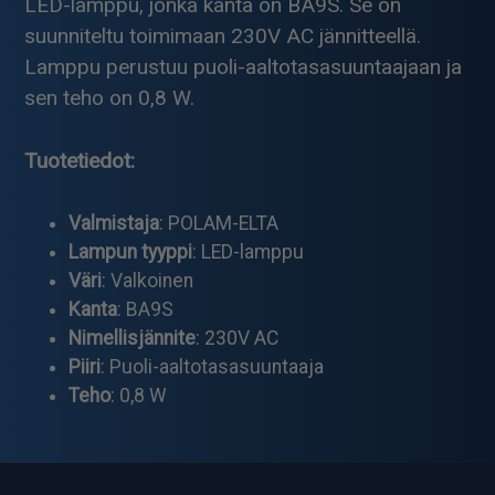
LED-lamppu, jonka kanta on BA9S. Se on
suunniteltu toimimaan 230V AC jännitteellä.
Lamppu perustuu puoli-aaltotasasuuntaajaan ja
sen teho on 0,8 W.
Tuotetiedot:
Valmistaja
: POLAM-ELTA
Lampun tyyppi
: LED-lamppu
Väri
: Valkoinen
Kanta
: BA9S
Nimellisjännite
: 230V AC
Piiri
: Puoli-aaltotasasuuntaaja
Teho
: 0,8 W