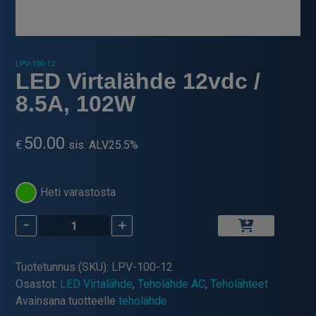
LPV-100-12
LED Virtalähde 12vdc /
8.5A, 102W
50.00
€
sis. ALV25.5%
Heti varastosta
-
+
LED
Virtalähde
12vdc
Tuotetunnus (SKU):
LPV-100-12
/
Osastot:
LED Virtalähde
,
Teholähde AC
,
Teholähteet
8.5A,
Avainsana tuotteelle
teholähde
102W