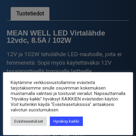
määrä
Tuotetiedot
MEAN WELL LED Virtalähde
12vdc, 8.5A / 102W
12V ja 102W teholähde LED-nauhoille, joita ei
himmenetä. Sopii myös käytettäväksi 12V
tasajännitteellä toimivalle laitteelle.
Vain sisäkäyttöön!
Käytämme verkkosivustollamme evästeitä
tarjotaksemme sinulle osuvimman kokemuksen
muistamalla valintasi ja toistuvat vierailut. Napsauttamalla
Nimellisteho
: 120 W
"Hyväksy kaikki" hyväksyt KAIKKIEN evästeiden käytön.
Voit kuitenkin käydä "Evästeasetuksissa" antaaksesi
Lähtöjännite, DC, enint.
: 12V
valvotun suostumuksen.
Lähtöjännite, DC, väh.
: 12V
Lähtövirta
: 8.5 A
Evästeasetukset
Hyväksy kaikki
Syöttöjännite, AC, enint.
: 264 V