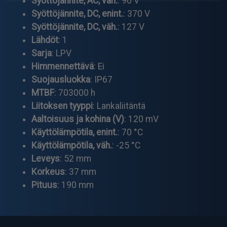
Syöttöjännite, AC, väh.
: 90 V
Syöttöjännite, DC, enint.
: 370 V
Syöttöjännite, DC, väh.
: 127 V
Lähdöt
: 1
Sarja
: LPV
Himmennettävä
: Ei
Suojausluokka
: IP67
MTBF
: 703000 h
Liitoksen tyyppi
: Lankaliitäntä
Aaltoisuus ja kohina (V)
: 120 mV
Käyttölämpötila, enint.
: 70 °C
Käyttölämpötila, väh.
: -25 °C
Leveys
: 52 mm
Korkeus
: 37 mm
Pituus
: 190 mm