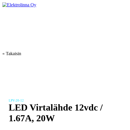
Skip
to
Elektrolinna Oy
Verkkokauppa
content
« Takaisin
LPV-20-12
LED Virtalähde 12vdc /
1.67A, 20W