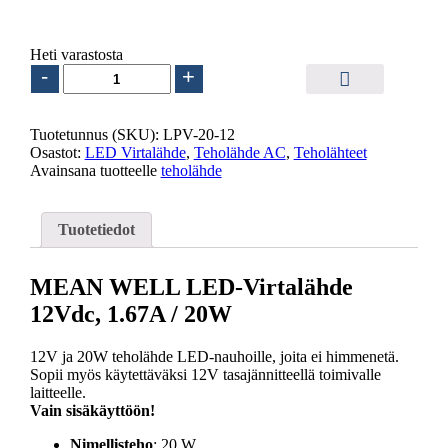
21.00
€
sis. ALV25.5%
Heti varastosta
LED
-
+
Virtalähde
12vdc
/
Tuotetunnus (SKU):
LPV-20-12
1.67A,
Osastot:
LED Virtalähde
,
Teholähde AC
,
Teholähteet
20W
Avainsana tuotteelle
teholähde
määrä
Tuotetiedot
MEAN WELL LED-Virtalähde
12Vdc, 1.67A / 20W
12V ja 20W teholähde LED-nauhoille, joita ei himmenetä.
Sopii myös käytettäväksi 12V tasajännitteellä toimivalle
laitteelle.
Vain sisäkäyttöön!
Nimellisteho
: 20 W