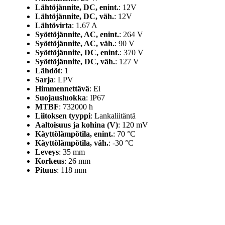
Lähtöjännite, DC, enint.
: 12V
Lähtöjännite, DC, väh.
: 12V
Lähtövirta
: 1.67 A
Syöttöjännite, AC, enint.
: 264 V
Syöttöjännite, AC, väh.
: 90 V
Syöttöjännite, DC, enint.
: 370 V
Syöttöjännite, DC, väh.
: 127 V
Lähdöt
: 1
Sarja
: LPV
Himmennettävä
: Ei
Suojausluokka
: IP67
MTBF
: 732000 h
Liitoksen tyyppi
: Lankaliitäntä
Aaltoisuus ja kohina (V)
: 120 mV
Käyttölämpötila, enint.
: 70 °C
Käyttölämpötila, väh.
: -30 °C
Leveys
: 35 mm
Korkeus
: 26 mm
Pituus
: 118 mm