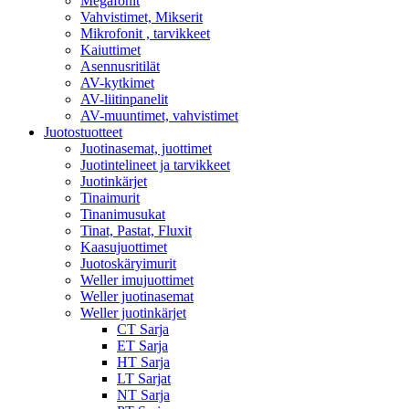
Megafonit
Vahvistimet, Mikserit
Mikrofonit , tarvikkeet
Kaiuttimet
Asennusritilät
AV-kytkimet
AV-liitinpanelit
AV-muuntimet, vahvistimet
Juotostuotteet
Juotinasemat, juottimet
Juotintelineet ja tarvikkeet
Juotinkärjet
Tinaimurit
Tinanimusukat
Tinat, Pastat, Fluxit
Kaasujuottimet
Juotoskäryimurit
Weller imujuottimet
Weller juotinasemat
Weller juotinkärjet
CT Sarja
ET Sarja
HT Sarja
LT Sarjat
NT Sarja