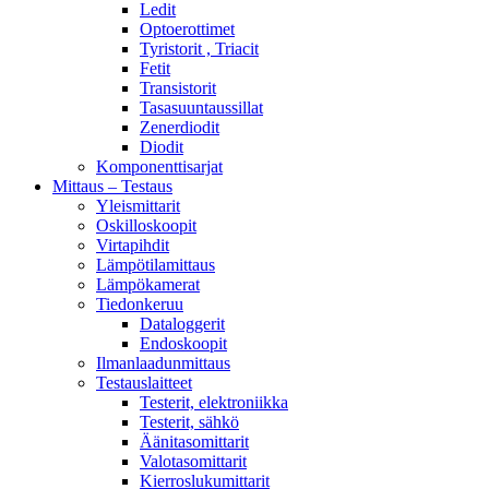
Ledit
Optoerottimet
Tyristorit , Triacit
Fetit
Transistorit
Tasasuuntaussillat
Zenerdiodit
Diodit
Komponenttisarjat
Mittaus – Testaus
Yleismittarit
Oskilloskoopit
Virtapihdit
Lämpötilamittaus
Lämpökamerat
Tiedonkeruu
Dataloggerit
Endoskoopit
Ilmanlaadunmittaus
Testauslaitteet
Testerit, elektroniikka
Testerit, sähkö
Äänitasomittarit
Valotasomittarit
Kierroslukumittarit