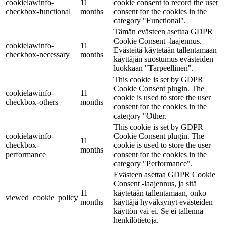
cookielawinfo-
11
cookie consent to record the user
checkbox-functional
months
consent for the cookies in the
category "Functional".
Tämän evästeen asettaa GDPR
Cookie Consent -laajennus.
cookielawinfo-
11
Evästeitä käytetään tallentamaan
checkbox-necessary
months
käyttäjän suostumus evästeiden
luokkaan "Tarpeellinen".
This cookie is set by GDPR
Cookie Consent plugin. The
cookielawinfo-
11
cookie is used to store the user
checkbox-others
months
consent for the cookies in the
category "Other.
This cookie is set by GDPR
cookielawinfo-
Cookie Consent plugin. The
11
checkbox-
cookie is used to store the user
months
performance
consent for the cookies in the
category "Performance".
Evästeen asettaa GDPR Cookie
Consent -laajennus, ja sitä
11
käytetään tallentamaan, onko
viewed_cookie_policy
months
käyttäjä hyväksynyt evästeiden
käyttön vai ei. Se ei tallenna
henkilötietoja.