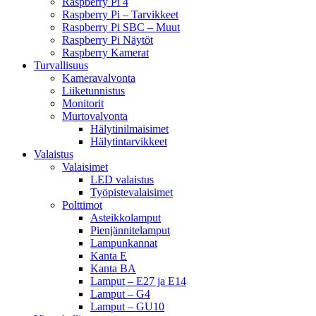
Raspberry Pi 4
Raspberry Pi – Tarvikkeet
Raspberry Pi SBC – Muut
Raspberry Pi Näytöt
Raspberry Kamerat
Turvallisuus
Kameravalvonta
Liiketunnistus
Monitorit
Murtovalvonta
Hälytinilmaisimet
Hälytintarvikkeet
Valaistus
Valaisimet
LED valaistus
Työpistevalaisimet
Polttimot
Asteikkolamput
Pienjännitelamput
Lampunkannat
Kanta E
Kanta BA
Lamput – E27 ja E14
Lamput – G4
Lamput – GU10