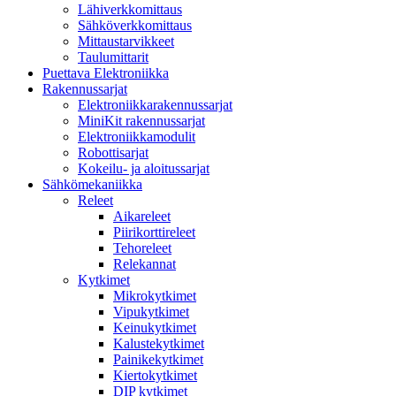
Lähiverkkomittaus
Sähköverkkomittaus
Mittaustarvikkeet
Taulumittarit
Puettava Elektroniikka
Rakennussarjat
Elektroniikkarakennussarjat
MiniKit rakennussarjat
Elektroniikkamodulit
Robottisarjat
Kokeilu- ja aloitussarjat
Sähkömekaniikka
Releet
Aikareleet
Piirikorttireleet
Tehoreleet
Relekannat
Kytkimet
Mikrokytkimet
Vipukytkimet
Keinukytkimet
Kalustekytkimet
Painikekytkimet
Kiertokytkimet
DIP kytkimet