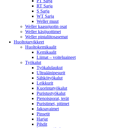
PT Sarja
RT Sarja
S Sarja
WT Sarja
Weller muut
Weller kaasujuotin osat
Weller käsijuottimet
Weller pintaliitosasemat
Huoltotarvikkeet
Huoltokemikaalit
Kemikaalit
Liimat – voiteluaineet
Työkalut
Työkalulaukut
Ultraäänipesurit
Sähkötyökalut
Leikkurit
Kuorintatyökalut
Puristustyökalut
Pienoisporat, terät
Puristimet, pitimet
Jakoavaimet
Pinsetit
Harjat
Pihdit