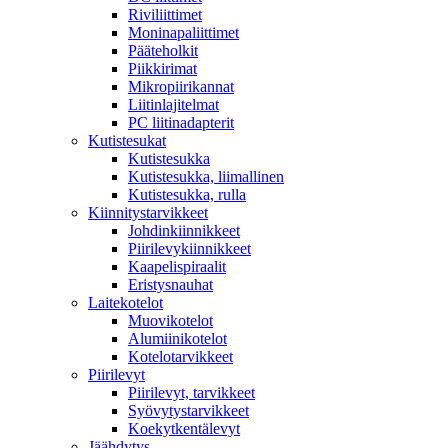
Riviliittimet
Moninapaliittimet
Pääteholkit
Piikkirimat
Mikropiirikannat
Liitinlajitelmat
PC liitinadapterit
Kutistesukat
Kutistesukka
Kutistesukka, liimallinen
Kutistesukka, rulla
Kiinnitystarvikkeet
Johdinkiinnikkeet
Piirilevykiinnikkeet
Kaapelispiraalit
Eristysnauhat
Laitekotelot
Muovikotelot
Alumiinikotelot
Kotelotarvikkeet
Piirilevyt
Piirilevyt, tarvikkeet
Syövytystarvikkeet
Koekytkentälevyt
Jäähdytys