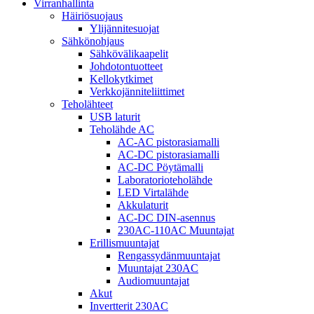
Virranhallinta
Häiriösuojaus
Ylijännitesuojat
Sähkönohjaus
Sähkövälikaapelit
Johdotontuotteet
Kellokytkimet
Verkkojänniteliittimet
Teholähteet
USB laturit
Teholähde AC
AC-AC pistorasiamalli
AC-DC pistorasiamalli
AC-DC Pöytämalli
Laboratorioteholähde
LED Virtalähde
Akkulaturit
AC-DC DIN-asennus
230AC-110AC Muuntajat
Erillismuuntajat
Rengassydänmuuntajat
Muuntajat 230AC
Audiomuuntajat
Akut
Invertterit 230AC