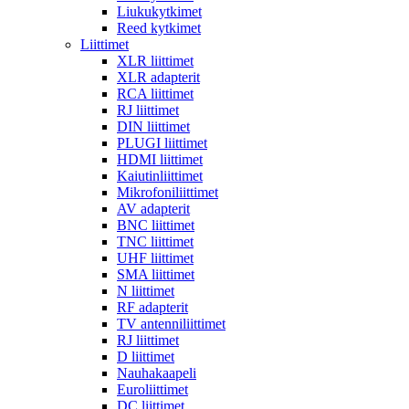
Liukukytkimet
Reed kytkimet
Liittimet
XLR liittimet
XLR adapterit
RCA liittimet
RJ liittimet
DIN liittimet
PLUGI liittimet
HDMI liittimet
Kaiutinliittimet
Mikrofoniliittimet
AV adapterit
BNC liittimet
TNC liittimet
UHF liittimet
SMA liittimet
N liittimet
RF adapterit
TV antenniliittimet
RJ liittimet
D liittimet
Nauhakaapeli
Euroliittimet
DC liittimet