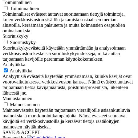
Toiminnallinen
Toiminnallinen
Toiminnalliset evästeet auttavat suorittamaan tiettyjä toimintoja,
kuten verkkosivuston sisällön jakamista sosiaalisen median
alustoilla, keräämään palautetta ja muita kolmansien osapuolien
ominaisuuksia.
Suorituskyky
Suorituskyky
Suorituskykyevästeitä käytetään ymmärtämään ja analysoimaan
verkkosivuston keskeisiä suorituskykyindeksejä, mikä auttaa
tarjoamaan kävijöille paremman käyttökokemuksen.
Analytiikka
Analytiikka
Analyyttisiä evästeitä käytetään ymmärtämään, kuinka kävijät ovat
vuorovaikutuksessa verkkosivuston kanssa. Nämä evästeet auttavat
tarjoamaan tietoa kävijämäärästä, poistumisprosentista, liikenteen
lähteestä jne.
Mainostaminen
Mainostaminen
Mainosevästeitä käytetään tarjoamaan vierailijoille asiaankuuluvia
mainoksia ja markkinointikampanjoita. Nämä evästeet seuraavat
kävijöitä eri verkkosivustoilla ja keräävät tietoja räätälöityjen
mainosten näyttämiseksi.
SAVE & ACCEPT
Powered by