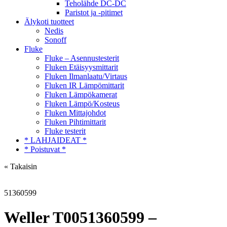
Teholähde DC-DC
Paristot ja -pitimet
Älykoti tuotteet
Nedis
Sonoff
Fluke
Fluke – Asennustesterit
Fluken Etäisyysmittarit
Fluken Ilmanlaatu/Virtaus
Fluken IR Lämpömittarit
Fluken Lämpökamerat
Fluken Lämpö/Kosteus
Fluken Mittajohdot
Fluken Pihtimittarit
Fluke testerit
* LAHJAIDEAT *
* Poistuvat *
« Takaisin
51360599
Weller T0051360599 –