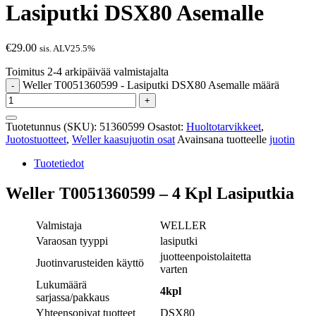
Lasiputki DSX80 Asemalle
€
29.00
sis. ALV25.5%
Toimitus 2-4 arkipäivää valmistajalta
Weller T0051360599 - Lasiputki DSX80 Asemalle määrä
-
+
Tuotetunnus (SKU):
51360599
Osastot:
Huoltotarvikkeet
,
Juotostuotteet
,
Weller kaasujuotin osat
Avainsana tuotteelle
juotin
Tuotetiedot
Weller T0051360599 – 4 Kpl Lasiputkia
Valmistaja
WELLER
Varaosan tyyppi
lasiputki
juotteenpoistolaitetta
Juotinvarusteiden käyttö
varten
Lukumäärä
4kpl
sarjassa/pakkaus
Yhteensopivat tuotteet
DSX80