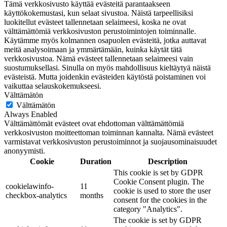
Tämä verkkosivusto käyttää evästeitä parantaakseen
käyttökokemustasi, kun selaat sivustoa. Näistä tarpeellisiksi
luokitellut evästeet tallennetaan selaimeesi, koska ne ovat
välttämättömiä verkkosivuston perustoimintojen toiminnalle.
Käytämme myös kolmannen osapuolen evästeitä, jotka auttavat
meitä analysoimaan ja ymmärtämään, kuinka käytät tätä
verkkosivustoa. Nämä evästeet tallennetaan selaimeesi vain
suostumuksellasi. Sinulla on myös mahdollisuus kieltäytyä näistä
evästeistä. Mutta joidenkin evästeiden käytöstä poistaminen voi
vaikuttaa selauskokemukseesi.
Välttämätön
Välttämätön
Always Enabled
Välttämättömät evästeet ovat ehdottoman välttämättömiä
verkkosivuston moitteettoman toiminnan kannalta. Nämä evästeet
varmistavat verkkosivuston perustoiminnot ja suojausominaisuudet
anonyymisti.
Cookie
Duration
Description
This cookie is set by GDPR
Cookie Consent plugin. The
cookielawinfo-
11
cookie is used to store the user
checkbox-analytics
months
consent for the cookies in the
category "Analytics".
The cookie is set by GDPR