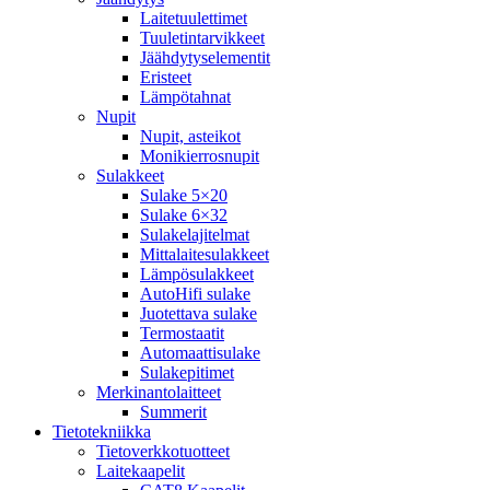
Laitetuulettimet
Tuuletintarvikkeet
Jäähdytyselementit
Eristeet
Lämpötahnat
Nupit
Nupit, asteikot
Monikierrosnupit
Sulakkeet
Sulake 5×20
Sulake 6×32
Sulakelajitelmat
Mittalaitesulakkeet
Lämpösulakkeet
AutoHifi sulake
Juotettava sulake
Termostaatit
Automaattisulake
Sulakepitimet
Merkinantolaitteet
Summerit
Tietotekniikka
Tietoverkkotuotteet
Laitekaapelit