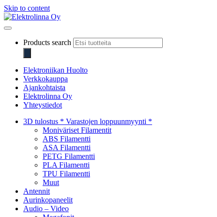
Skip to content
Elektrolinna Oy
Verkkokauppa
Products search
Elektroniikan Huolto
Verkkokauppa
Ajankohtaista
Elektrolinna Oy
Yhteystiedot
3D tulostus * Varastojen loppuunmyynti *
Moniväriset Filamentit
ABS Filamentti
ASA Filamentti
PETG Filamentti
PLA Filamentti
TPU Filamentti
Muut
Antennit
Aurinkopaneelit
Audio – Video