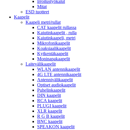
Irroitustyökalut
Mitat
ESD tuotteet
Kaapelit
Kaapeli metri/rullat
CAT kaapelit rullassa
Kaiutinkaapelit , rulla
Kaiutinkaapeli, metri
Mikrofonikaapelit
Koaksiaalikaapelit
Kytkentäkaapelit
Moninapakaapelit
Laitevälikaapelit
WLAN antennikaapelit
4G LTE antennikaapelit
Antennivälikaapelit
Optiset audiokaapelit
Puhelinkaapelit
DIN kaapelit
RCA kaapelit
PLUGI kaapelit
XLR kaapelit
R G B kaapelit
BNC kaapelit
SPEAKON kaapelit