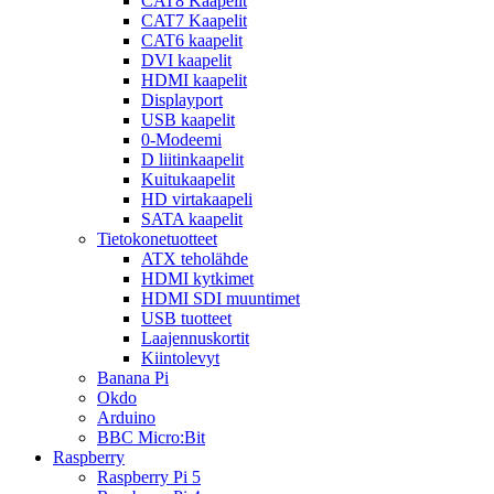
CAT8 Kaapelit
CAT7 Kaapelit
CAT6 kaapelit
DVI kaapelit
HDMI kaapelit
Displayport
USB kaapelit
0-Modeemi
D liitinkaapelit
Kuitukaapelit
HD virtakaapeli
SATA kaapelit
Tietokonetuotteet
ATX teholähde
HDMI kytkimet
HDMI SDI muuntimet
USB tuotteet
Laajennuskortit
Kiintolevyt
Banana Pi
Okdo
Arduino
BBC Micro:Bit
Raspberry
Raspberry Pi 5