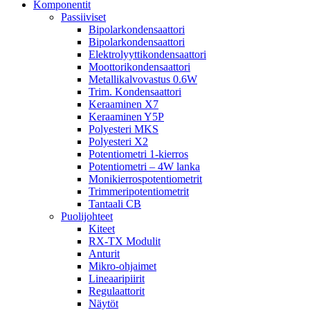
Komponentit
Passiiviset
Bipolarkondensaattori
Bipolarkondensaattori
Elektrolyyttikondensaattori
Moottorikondensaattori
Metallikalvovastus 0.6W
Trim. Kondensaattori
Keraaminen X7
Keraaminen Y5P
Polyesteri MKS
Polyesteri X2
Potentiometri 1-kierros
Potentiometri – 4W lanka
Monikierrospotentiometrit
Trimmeripotentiometrit
Tantaali CB
Puolijohteet
Kiteet
RX-TX Modulit
Anturit
Mikro-ohjaimet
Lineaaripiirit
Regulaattorit
Näytöt