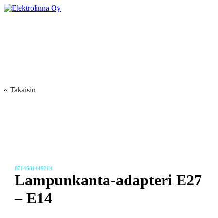
Skip
to
Elektrolinna Oy
Verkkokauppa
content
« Takaisin
8714681449264
Lampunkanta-adapteri E27
– E14