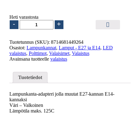
8.95
€
sis. ALV25.5%
Heti varastosta
Lampunkanta-
-
+
adapteri
E27
-
Tuotetunnus (SKU):
8714681449264
E14
Osastot:
Lampunkannat
,
Lamput - E27 ja E14
,
LED
määrä
valaistus
,
Polttimot
,
Valaisimet
,
Valaistus
Avainsana tuotteelle
valaistus
Tuotetiedot
Lampunkanta-adapteri jolla muutat E27-kannan E14-
kannaksi
Väri – Valkoinen
Lämpötila maks. 125C