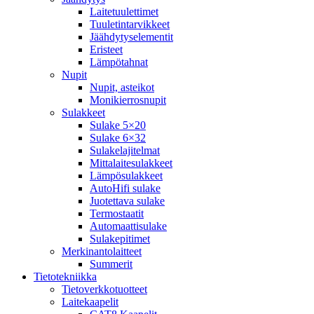
Laitetuulettimet
Tuuletintarvikkeet
Jäähdytyselementit
Eristeet
Lämpötahnat
Nupit
Nupit, asteikot
Monikierrosnupit
Sulakkeet
Sulake 5×20
Sulake 6×32
Sulakelajitelmat
Mittalaitesulakkeet
Lämpösulakkeet
AutoHifi sulake
Juotettava sulake
Termostaatit
Automaattisulake
Sulakepitimet
Merkinantolaitteet
Summerit
Tietotekniikka
Tietoverkkotuotteet
Laitekaapelit