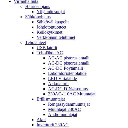
Virranhallinta
Häiriösuojaus
Ylijännitesuojat
Sähkönohjaus
Sähkövälikaapelit
Johdotontuotteet
Kellokytkimet
Verkkojänniteliittimet
Teholähteet
USB laturit
Teholähde AC
AC-AC pistorasiamalli
AC-DC pistorasiamalli
AC-DC Pöytämalli
Laboratorioteholähde
LED Virtalähde
Akkulaturit
AC-DC DIN-asennus
230AC-110AC Muuntajat
Erillismuuntajat
Rengassydänmuuntajat
Muuntajat 230AC
Audiomuuntajat
Akut
Invertterit 230AC