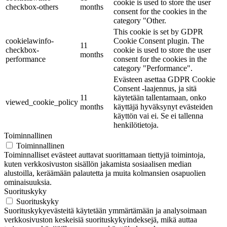
cookie is used to store the user
checkbox-others
months
consent for the cookies in the
category "Other.
This cookie is set by GDPR
cookielawinfo-
Cookie Consent plugin. The
11
checkbox-
cookie is used to store the user
months
performance
consent for the cookies in the
category "Performance".
Evästeen asettaa GDPR Cookie
Consent -laajennus, ja sitä
11
käytetään tallentamaan, onko
viewed_cookie_policy
months
käyttäjä hyväksynyt evästeiden
käyttön vai ei. Se ei tallenna
henkilötietoja.
Toiminnallinen
Toiminnallinen
Toiminnalliset evästeet auttavat suorittamaan tiettyjä toimintoja,
kuten verkkosivuston sisällön jakamista sosiaalisen median
alustoilla, keräämään palautetta ja muita kolmansien osapuolien
ominaisuuksia.
Suorituskyky
Suorituskyky
Suorituskykyevästeitä käytetään ymmärtämään ja analysoimaan
verkkosivuston keskeisiä suorituskykyindeksejä, mikä auttaa