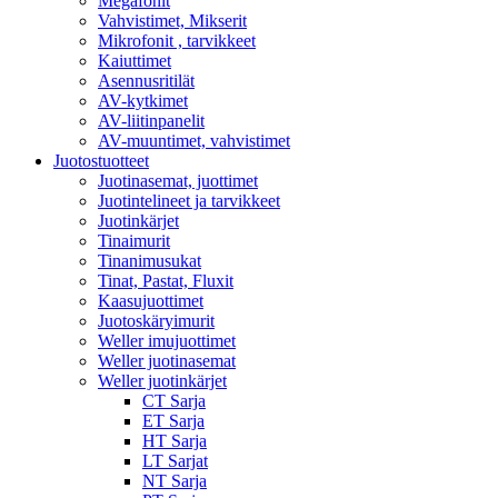
Megafonit
Vahvistimet, Mikserit
Mikrofonit , tarvikkeet
Kaiuttimet
Asennusritilät
AV-kytkimet
AV-liitinpanelit
AV-muuntimet, vahvistimet
Juotostuotteet
Juotinasemat, juottimet
Juotintelineet ja tarvikkeet
Juotinkärjet
Tinaimurit
Tinanimusukat
Tinat, Pastat, Fluxit
Kaasujuottimet
Juotoskäryimurit
Weller imujuottimet
Weller juotinasemat
Weller juotinkärjet
CT Sarja
ET Sarja
HT Sarja
LT Sarjat
NT Sarja