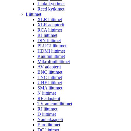
Liukukytkimet
Reed kytkimet
Liittimet
XLR liittimet
XLR adapterit
RCA liittimet
RJ liittimet
DIN liittimet
PLUGI liittimet
HDMI liittimet
Kaiutinliittimet
Mikrofoniliittimet
AV adapterit
BNC liittimet
TNC liittimet
UHF liittimet
SMA liittimet
N liittimet
RF adapterit
TV antenniliittimet
RJ liittimet
D liittimet
Nauhakaapeli
Euroliittimet
DC liittimet