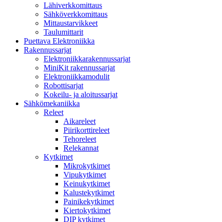
Lähiverkkomittaus
Sähköverkkomittaus
Mittaustarvikkeet
Taulumittarit
Puettava Elektroniikka
Rakennussarjat
Elektroniikkarakennussarjat
MiniKit rakennussarjat
Elektroniikkamodulit
Robottisarjat
Kokeilu- ja aloitussarjat
Sähkömekaniikka
Releet
Aikareleet
Piirikorttireleet
Tehoreleet
Relekannat
Kytkimet
Mikrokytkimet
Vipukytkimet
Keinukytkimet
Kalustekytkimet
Painikekytkimet
Kiertokytkimet
DIP kytkimet