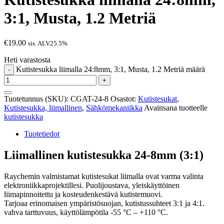
3:1, Musta, 1.2 Metriä
€
19.00
sis. ALV25.5%
Heti varastosta
Kutistesukka liimalla 24:8mm, 3:1, Musta, 1.2 Metriä määrä
-
+
Tuotetunnus (SKU):
CGAT-24-8
Osastot:
Kutistesukat
,
Kutistesukka, liimallinen
,
Sähkömekaniikka
Avainsana tuotteelle
kutistesukka
Tuotetiedot
Liimallinen kutistesukka 24-8mm (3:1)
Raychemin valmistamat kutistesukat liimalla ovat varma valinta
elektroniikkaprojektillesi. Puolijoustava, yleiskäyttöinen
liimapinnoitettu ja kosteudenkestävä kutistemuovi.
Tarjoaa erinomaisen ympäristösuojan, kutistussuhteet 3:1 ja 4:1.
vahva tarttuvuus, käyttölämpötila -55 °C – +110 °C.