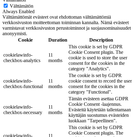
Välttämätön
Always Enabled
Välttämättömät evästeet ovat ehdottoman välttämättömiä
verkkosivuston moitteettoman toiminnan kannalta. Nämä evästeet
varmistavat verkkosivuston perustoiminnot ja suojausominaisuudet
anonyymisti.
Cookie
Duration
Description
This cookie is set by GDPR
Cookie Consent plugin. The
cookielawinfo-
11
cookie is used to store the user
checkbox-analytics
months
consent for the cookies in the
category "Analytics".
The cookie is set by GDPR
cookielawinfo-
11
cookie consent to record the user
checkbox-functional
months
consent for the cookies in the
category "Functional".
Tämän evästeen asettaa GDPR
Cookie Consent -laajennus.
cookielawinfo-
11
Evästeitä käytetään tallentamaan
checkbox-necessary
months
käyttäjän suostumus evästeiden
luokkaan "Tarpeellinen".
This cookie is set by GDPR
Cookie Consent plugin. The
cookielawinfo-
11