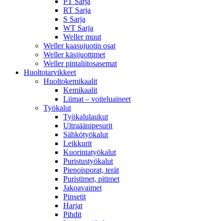
PT Sarja
RT Sarja
S Sarja
WT Sarja
Weller muut
Weller kaasujuotin osat
Weller käsijuottimet
Weller pintaliitosasemat
Huoltotarvikkeet
Huoltokemikaalit
Kemikaalit
Liimat – voiteluaineet
Työkalut
Työkalulaukut
Ultraäänipesurit
Sähkötyökalut
Leikkurit
Kuorintatyökalut
Puristustyökalut
Pienoisporat, terät
Puristimet, pitimet
Jakoavaimet
Pinsetit
Harjat
Pihdit