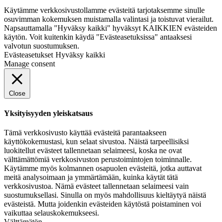
Käytämme verkkosivustollamme evästeitä tarjotaksemme sinulle
osuvimman kokemuksen muistamalla valintasi ja toistuvat vierailut.
Napsauttamalla "Hyväksy kaikki" hyväksyt KAIKKIEN evästeiden
käytön. Voit kuitenkin käydä "Evästeasetuksissa" antaaksesi
valvotun suostumuksen.
Evästeasetukset
Hyväksy kaikki
Manage consent
Close
Yksityisyyden yleiskatsaus
Tämä verkkosivusto käyttää evästeitä parantaakseen
käyttökokemustasi, kun selaat sivustoa. Näistä tarpeellisiksi
luokitellut evästeet tallennetaan selaimeesi, koska ne ovat
välttämättömiä verkkosivuston perustoimintojen toiminnalle.
Käytämme myös kolmannen osapuolen evästeitä, jotka auttavat
meitä analysoimaan ja ymmärtämään, kuinka käytät tätä
verkkosivustoa. Nämä evästeet tallennetaan selaimeesi vain
suostumuksellasi. Sinulla on myös mahdollisuus kieltäytyä näistä
evästeistä. Mutta joidenkin evästeiden käytöstä poistaminen voi
vaikuttaa selauskokemukseesi.
Välttämätön