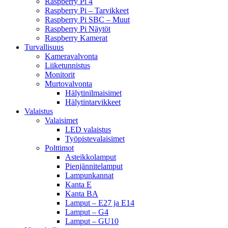
Raspberry Pi 4
Raspberry Pi – Tarvikkeet
Raspberry Pi SBC – Muut
Raspberry Pi Näytöt
Raspberry Kamerat
Turvallisuus
Kameravalvonta
Liiketunnistus
Monitorit
Murtovalvonta
Hälytinilmaisimet
Hälytintarvikkeet
Valaistus
Valaisimet
LED valaistus
Työpistevalaisimet
Polttimot
Asteikkolamput
Pienjännitelamput
Lampunkannat
Kanta E
Kanta BA
Lamput – E27 ja E14
Lamput – G4
Lamput – GU10