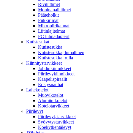
Riviliittimet
Moninapaliittimet
Pääteholkit
Piikkirimat
Mikropiirikannat
Liitinlajitelmat
PC liitinadapterit
Kutistesukat
Kutistesukka
Kutistesukka, liimallinen
Kutistesukka, rulla
Kiinnitystarvikkeet
Johdinkiinnikkeet
Piirilevykiinnikkeet
Kaapelispiraalit
Eristysnauhat
Laitekotelot
Muovikotelot
Alumiinikotelot
Kotelotarvikkeet
Piirilevyt
Piirilevyt, tarvikkeet
Syövytystarvikkeet
Koekytkentälevyt
Jäähdytys