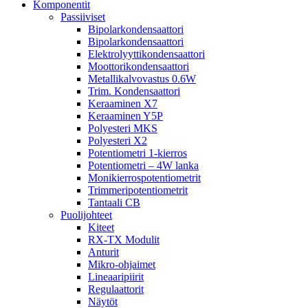
Komponentit
Passiiviset
Bipolarkondensaattori
Bipolarkondensaattori
Elektrolyyttikondensaattori
Moottorikondensaattori
Metallikalvovastus 0.6W
Trim. Kondensaattori
Keraaminen X7
Keraaminen Y5P
Polyesteri MKS
Polyesteri X2
Potentiometri 1-kierros
Potentiometri – 4W lanka
Monikierrospotentiometrit
Trimmeripotentiometrit
Tantaali CB
Puolijohteet
Kiteet
RX-TX Modulit
Anturit
Mikro-ohjaimet
Lineaaripiirit
Regulaattorit
Näytöt