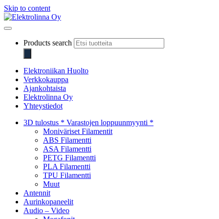
Skip to content
Elektrolinna Oy
Verkkokauppa
Products search
Elektroniikan Huolto
Verkkokauppa
Ajankohtaista
Elektrolinna Oy
Yhteystiedot
3D tulostus * Varastojen loppuunmyynti *
Moniväriset Filamentit
ABS Filamentti
ASA Filamentti
PETG Filamentti
PLA Filamentti
TPU Filamentti
Muut
Antennit
Aurinkopaneelit
Audio – Video