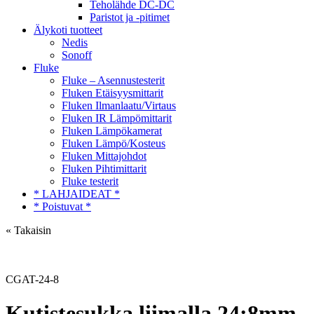
Teholähde DC-DC
Paristot ja -pitimet
Älykoti tuotteet
Nedis
Sonoff
Fluke
Fluke – Asennustesterit
Fluken Etäisyysmittarit
Fluken Ilmanlaatu/Virtaus
Fluken IR Lämpömittarit
Fluken Lämpökamerat
Fluken Lämpö/Kosteus
Fluken Mittajohdot
Fluken Pihtimittarit
Fluke testerit
* LAHJAIDEAT *
* Poistuvat *
« Takaisin
CGAT-24-8
Kutistesukka liimalla 24:8mm,