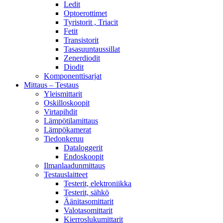
Ledit
Optoerottimet
Tyristorit , Triacit
Fetit
Transistorit
Tasasuuntaussillat
Zenerdiodit
Diodit
Komponenttisarjat
Mittaus – Testaus
Yleismittarit
Oskilloskoopit
Virtapihdit
Lämpötilamittaus
Lämpökamerat
Tiedonkeruu
Dataloggerit
Endoskoopit
Ilmanlaadunmittaus
Testauslaitteet
Testerit, elektroniikka
Testerit, sähkö
Äänitasomittarit
Valotasomittarit
Kierroslukumittarit