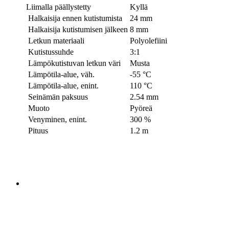
Liimalla päällystetty
Kyllä
Halkaisija ennen kutistumista
24 mm
Halkaisija kutistumisen jälkeen
8 mm
Letkun materiaali
Polyolefiini
Kutistussuhde
3:1
Lämpökutistuvan letkun väri
Musta
Lämpötila-alue, väh.
-55 °C
Lämpötila-alue, enint.
110 °C
Seinämän paksuus
2.54 mm
Muoto
Pyöreä
Venyminen, enint.
300 %
Pituus
1.2 m