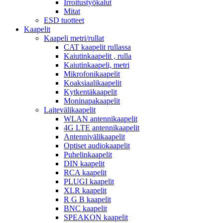
Irroitustyökalut
Mitat
ESD tuotteet
Kaapelit
Kaapeli metri/rullat
CAT kaapelit rullassa
Kaiutinkaapelit , rulla
Kaiutinkaapeli, metri
Mikrofonikaapelit
Koaksiaalikaapelit
Kytkentäkaapelit
Moninapakaapelit
Laitevälikaapelit
WLAN antennikaapelit
4G LTE antennikaapelit
Antennivälikaapelit
Optiset audiokaapelit
Puhelinkaapelit
DIN kaapelit
RCA kaapelit
PLUGI kaapelit
XLR kaapelit
R G B kaapelit
BNC kaapelit
SPEAKON kaapelit