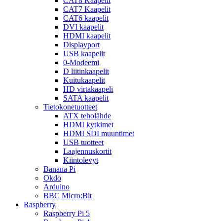
CAT8 Kaapelit
CAT7 Kaapelit
CAT6 kaapelit
DVI kaapelit
HDMI kaapelit
Displayport
USB kaapelit
0-Modeemi
D liitinkaapelit
Kuitukaapelit
HD virtakaapeli
SATA kaapelit
Tietokonetuotteet
ATX teholähde
HDMI kytkimet
HDMI SDI muuntimet
USB tuotteet
Laajennuskortit
Kiintolevyt
Banana Pi
Okdo
Arduino
BBC Micro:Bit
Raspberry
Raspberry Pi 5