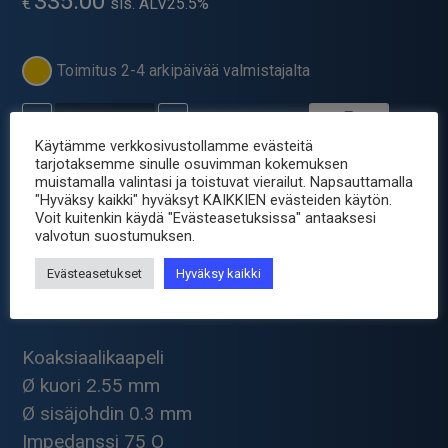
335.00
€
sis. ALV25.5%
Toimitus 2-4 arkipäivää valmistajalta
-
+
KOAKSIAALIKAAPELI
75R
Käytämme verkkosivustollamme evästeitä
M17/94
tarjotaksemme sinulle osuvimman kokemuksen
Tuotetunnus (SKU):
RG179PE-100M
muistamalla valintasi ja toistuvat vierailut. Napsauttamalla
HABIA
"Hyväksy kaikki" hyväksyt KAIKKIEN evästeiden käytön.
Osastot:
Kaapeli metri/rullat
,
Kaapelit
,
Koaksiaalikaapelit
/100M
Voit kuitenkin käydä "Evästeasetuksissa" antaaksesi
Avainsana tuotteelle
kaapeli
määrä
valvotun suostumuksen.
Evästeasetukset
Hyväksy kaikki
Tuotetiedot
Koaksiaalikaapeli
Ø kuori 2.55 mm
Ø sisäjohdin 0.3 mm
Impedanssi 75 O