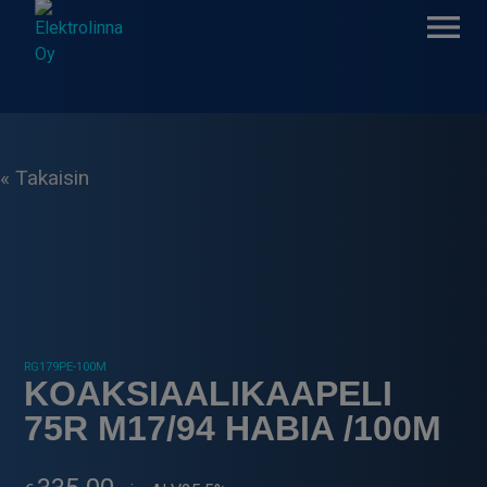
Skip
to
content
Elektrolinna Oy
Verkkokauppa
« Takaisin
RG179PE-100M
KOAKSIAALIKAAPELI
75R M17/94 HABIA /100M