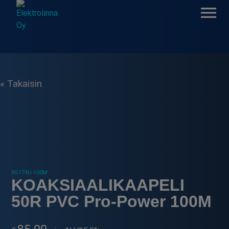
Skip
to
content
Elektrolinna Oy
Verkkokauppa
« Takaisin
RG174U-100M
KOAKSIAALIKAAPELI
50R PVC Pro-Power 100M