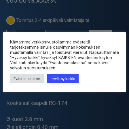
85.00
€
sis. ALV25.5%
Toimitus 2-4 arkipäivää valmistajalta
-
+
KOAKSIAALIKAAPELI
50R
Käytämme verkkosivustollamme evästeitä
PVC
tarjotaksemme sinulle osuvimman kokemuksen
Tuotetunnus (SKU):
RG174U-100M
muistamalla valintasi ja toistuvat vierailut. Napsauttamalla
Pro-
"Hyväksy kaikki" hyväksyt KAIKKIEN evästeiden käytön.
Osastot:
Kaapeli metri/rullat
,
Kaapelit
,
Koaksiaalikaapelit
Power
Voit kuitenkin käydä "Evästeasetuksissa" antaaksesi
Avainsana tuotteelle
kaapeli
100M
valvotun suostumuksen.
määrä
Evästeasetukset
Hyväksy kaikki
Tuotetiedot
Koaksiaalikaapeli RG-174
Ø kuori 2.8 mm
Ø sisäjohdin 0.40 mm