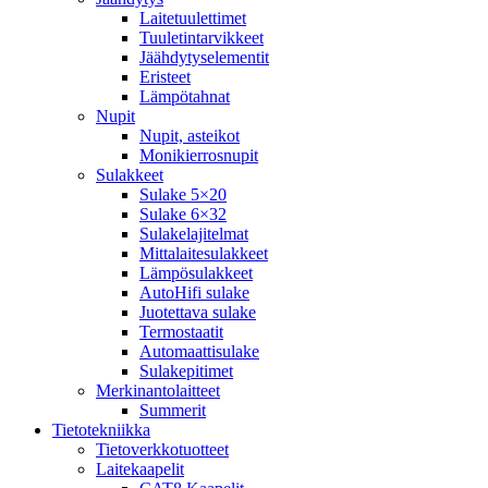
Laitetuulettimet
Tuuletintarvikkeet
Jäähdytyselementit
Eristeet
Lämpötahnat
Nupit
Nupit, asteikot
Monikierrosnupit
Sulakkeet
Sulake 5×20
Sulake 6×32
Sulakelajitelmat
Mittalaitesulakkeet
Lämpösulakkeet
AutoHifi sulake
Juotettava sulake
Termostaatit
Automaattisulake
Sulakepitimet
Merkinantolaitteet
Summerit
Tietotekniikka
Tietoverkkotuotteet
Laitekaapelit