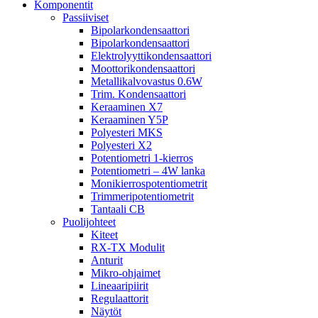
Komponentit
Passiiviset
Bipolarkondensaattori
Bipolarkondensaattori
Elektrolyyttikondensaattori
Moottorikondensaattori
Metallikalvovastus 0.6W
Trim. Kondensaattori
Keraaminen X7
Keraaminen Y5P
Polyesteri MKS
Polyesteri X2
Potentiometri 1-kierros
Potentiometri – 4W lanka
Monikierrospotentiometrit
Trimmeripotentiometrit
Tantaali CB
Puolijohteet
Kiteet
RX-TX Modulit
Anturit
Mikro-ohjaimet
Lineaaripiirit
Regulaattorit
Näytöt