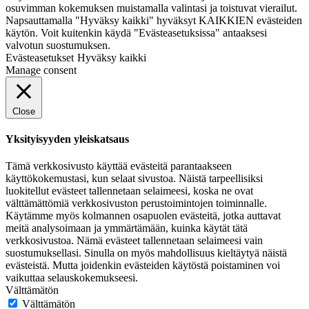
osuvimman kokemuksen muistamalla valintasi ja toistuvat vierailut.
Napsauttamalla "Hyväksy kaikki" hyväksyt KAIKKIEN evästeiden
käytön. Voit kuitenkin käydä "Evästeasetuksissa" antaaksesi
valvotun suostumuksen.
Evästeasetukset
Hyväksy kaikki
Manage consent
Close
Yksityisyyden yleiskatsaus
Tämä verkkosivusto käyttää evästeitä parantaakseen
käyttökokemustasi, kun selaat sivustoa. Näistä tarpeellisiksi
luokitellut evästeet tallennetaan selaimeesi, koska ne ovat
välttämättömiä verkkosivuston perustoimintojen toiminnalle.
Käytämme myös kolmannen osapuolen evästeitä, jotka auttavat
meitä analysoimaan ja ymmärtämään, kuinka käytät tätä
verkkosivustoa. Nämä evästeet tallennetaan selaimeesi vain
suostumuksellasi. Sinulla on myös mahdollisuus kieltäytyä näistä
evästeistä. Mutta joidenkin evästeiden käytöstä poistaminen voi
vaikuttaa selauskokemukseesi.
Välttämätön
Välttämätön