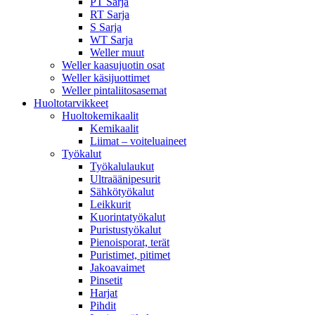
PT Sarja
RT Sarja
S Sarja
WT Sarja
Weller muut
Weller kaasujuotin osat
Weller käsijuottimet
Weller pintaliitosasemat
Huoltotarvikkeet
Huoltokemikaalit
Kemikaalit
Liimat – voiteluaineet
Työkalut
Työkalulaukut
Ultraäänipesurit
Sähkötyökalut
Leikkurit
Kuorintatyökalut
Puristustyökalut
Pienoisporat, terät
Puristimet, pitimet
Jakoavaimet
Pinsetit
Harjat
Pihdit