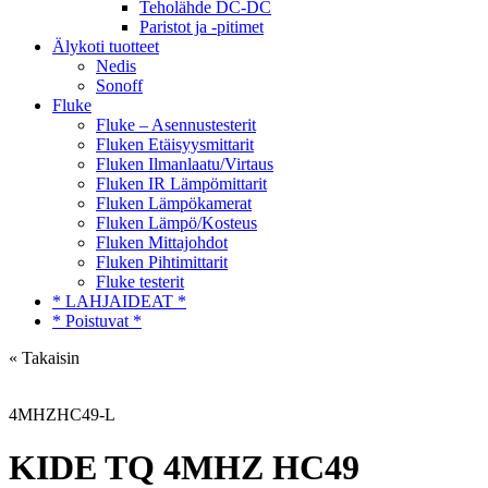
Teholähde DC-DC
Paristot ja -pitimet
Älykoti tuotteet
Nedis
Sonoff
Fluke
Fluke – Asennustesterit
Fluken Etäisyysmittarit
Fluken Ilmanlaatu/Virtaus
Fluken IR Lämpömittarit
Fluken Lämpökamerat
Fluken Lämpö/Kosteus
Fluken Mittajohdot
Fluken Pihtimittarit
Fluke testerit
* LAHJAIDEAT *
* Poistuvat *
« Takaisin
4MHZHC49-L
KIDE TQ 4MHZ HC49