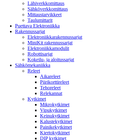
Lähiverkkomittaus
Sähköverkkomittaus
Mittaustarvikkeet
Taulumittarit
Puettava Elektroniikka
Rakennussarjat
Elektroniikkarakennussarjat
MiniKit rakennussarjat
Elektroniikkamodulit
Robottisarjat
Kokeilu- ja aloitussarjat
Sähkömekaniikka
Releet
Aikareleet
Piirikorttireleet
Tehoreleet
Relekannat
Kytkimet
Mikrokytkimet
Vipukytkimet
Keinukytkimet
Kalustekytkimet
Painikekytkimet
Kiertokytkimet
DIP kytkimet