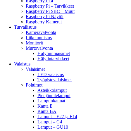
Raspberry Pi 4
Raspberry Pi – Tarvikkeet
Raspberry Pi SBC – Muut
Raspberry Pi Näytöt
Raspberry Kamerat
Turvallisuus
Kameravalvonta
Liiketunnistus
Monitorit
Murtovalvonta
Hälytinilmaisimet
Hälytintarvikkeet
Valaistus
Valaisimet
LED valaistus
Työpistevalaisimet
Polttimot
Asteikkolamput
Pienjännitelamput
Lampunkannat
Kanta E
Kanta BA
Lamput – E27 ja E14
Lamput – G4
Lamput – GU10