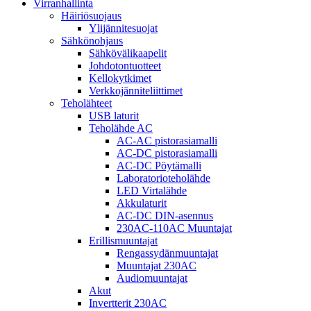
Virranhallinta
Häiriösuojaus
Ylijännitesuojat
Sähkönohjaus
Sähkövälikaapelit
Johdotontuotteet
Kellokytkimet
Verkkojänniteliittimet
Teholähteet
USB laturit
Teholähde AC
AC-AC pistorasiamalli
AC-DC pistorasiamalli
AC-DC Pöytämalli
Laboratorioteholähde
LED Virtalähde
Akkulaturit
AC-DC DIN-asennus
230AC-110AC Muuntajat
Erillismuuntajat
Rengassydänmuuntajat
Muuntajat 230AC
Audiomuuntajat
Akut
Invertterit 230AC