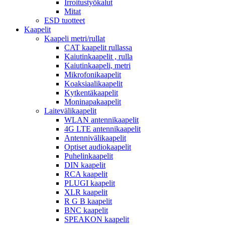
Irroitustyökalut
Mitat
ESD tuotteet
Kaapelit
Kaapeli metri/rullat
CAT kaapelit rullassa
Kaiutinkaapelit , rulla
Kaiutinkaapeli, metri
Mikrofonikaapelit
Koaksiaalikaapelit
Kytkentäkaapelit
Moninapakaapelit
Laitevälikaapelit
WLAN antennikaapelit
4G LTE antennikaapelit
Antennivälikaapelit
Optiset audiokaapelit
Puhelinkaapelit
DIN kaapelit
RCA kaapelit
PLUGI kaapelit
XLR kaapelit
R G B kaapelit
BNC kaapelit
SPEAKON kaapelit