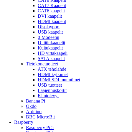
CAT8 Kaapelit
CAT7 Kaapelit
CAT6 kaapelit
DVI kaapelit
HDMI kaapelit
Displayport
USB kaapelit
0-Modeemi
D liitinkaapelit
Kuitukaapelit
HD virtakaapeli
SATA kaapelit
Tietokonetuotteet
ATX teholähde
HDMI kytkimet
HDMI SDI muuntimet
USB tuotteet
Laajennuskortit
Kiintolevyt
Banana Pi
Okdo
Arduino
BBC Micro:Bit
Raspberry
Raspberry Pi 5