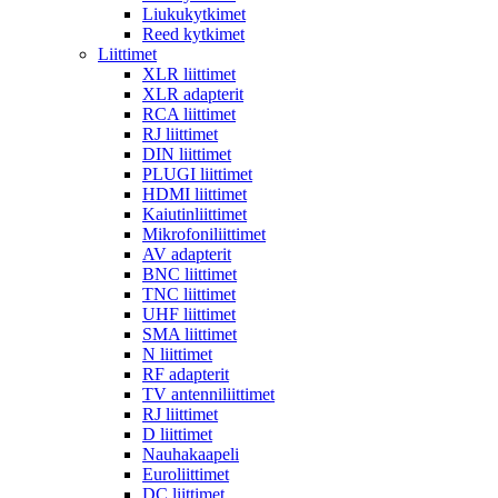
Liukukytkimet
Reed kytkimet
Liittimet
XLR liittimet
XLR adapterit
RCA liittimet
RJ liittimet
DIN liittimet
PLUGI liittimet
HDMI liittimet
Kaiutinliittimet
Mikrofoniliittimet
AV adapterit
BNC liittimet
TNC liittimet
UHF liittimet
SMA liittimet
N liittimet
RF adapterit
TV antenniliittimet
RJ liittimet
D liittimet
Nauhakaapeli
Euroliittimet
DC liittimet