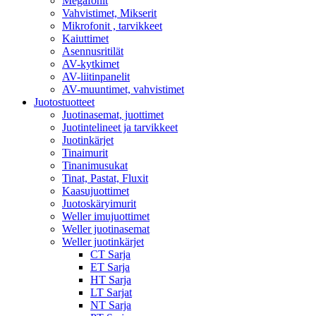
Megafonit
Vahvistimet, Mikserit
Mikrofonit , tarvikkeet
Kaiuttimet
Asennusritilät
AV-kytkimet
AV-liitinpanelit
AV-muuntimet, vahvistimet
Juotostuotteet
Juotinasemat, juottimet
Juotintelineet ja tarvikkeet
Juotinkärjet
Tinaimurit
Tinanimusukat
Tinat, Pastat, Fluxit
Kaasujuottimet
Juotoskäryimurit
Weller imujuottimet
Weller juotinasemat
Weller juotinkärjet
CT Sarja
ET Sarja
HT Sarja
LT Sarjat
NT Sarja