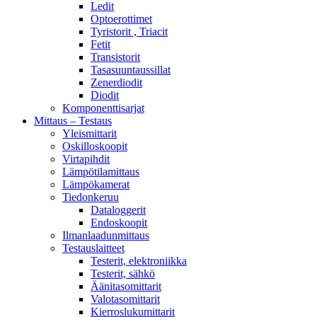
Ledit
Optoerottimet
Tyristorit , Triacit
Fetit
Transistorit
Tasasuuntaussillat
Zenerdiodit
Diodit
Komponenttisarjat
Mittaus – Testaus
Yleismittarit
Oskilloskoopit
Virtapihdit
Lämpötilamittaus
Lämpökamerat
Tiedonkeruu
Dataloggerit
Endoskoopit
Ilmanlaadunmittaus
Testauslaitteet
Testerit, elektroniikka
Testerit, sähkö
Äänitasomittarit
Valotasomittarit
Kierroslukumittarit