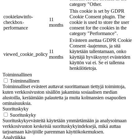
category "Other.
This cookie is set by GDPR
cookielawinfo-
Cookie Consent plugin. The
11
checkbox-
cookie is used to store the user
months
performance
consent for the cookies in the
category "Performance".
Evästeen asettaa GDPR Cookie
Consent -laajennus, ja sitä
11
käytetään tallentamaan, onko
viewed_cookie_policy
months
käyttäjä hyväksynyt evästeiden
käyttön vai ei. Se ei tallenna
henkilötietoja.
Toiminnallinen
Toiminnallinen
Toiminnalliset evästeet auttavat suorittamaan tiettyjä toimintoja,
kuten verkkosivuston sisällön jakamista sosiaalisen median
alustoilla, keräämään palautetta ja muita kolmansien osapuolien
ominaisuuksia.
Suorituskyky
Suorituskyky
Suorituskykyevästeitä käytetään ymmärtämään ja analysoimaan
verkkosivuston keskeisiä suorituskykyindeksejä, mikä auttaa
tarjoamaan kävijöille paremman käyttökokemuksen.
Analytiikka