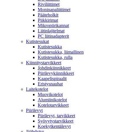
Riviliittimet
Moninapaliittimet
Pääteholkit
Piikkirimat
Mikropiirikannat
Liitinlajitelmat
PC liitinadapterit
Kutistesukat
Kutistesukka
Kutistesukka, liimallinen
Kutistesukka, rulla
Kiinnitystarvikkeet
Johdinkiinnikkeet
Piirilevykiinnikkeet
Kaapelispiraalit
Eristysnauhat
Laitekotelot
Muovikotelot
Alumiinikotelot
Kotelotarvikkeet
Piirilevyt
Piirilevyt, tarvikkeet
Syövytystarvikkeet
Koekytkentälevyt
Jäähdytys