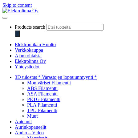
Skip to content
Elektrolinna Oy
Verkkokauppa
Products search
Elektroniikan Huolto
Verkkokauppa
Ajankohtaista
Elektrolinna Oy
Yhteystiedot
3D tulostus * Varastojen loppuunmyynti *
Moniväriset Filamentit
ABS Filamentti
ASA Filamentti
PETG Filamentti
PLA Filamentti
TPU Filamentti
Muut
Antennit
Aurinkopaneelit
Audio – Video