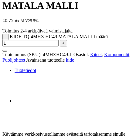
MATALA MALLI
€
0.75
sis. ALV25.5%
Toimitus 2-4 arkipäivää valmistajalta
KIDE TQ 4MHZ HC49 MATALA MALLI määrä
-
+
Tuotetunnus (SKU):
4MHZHC49-L
Osastot:
Kiteet
,
Komponentit
,
Puolijohteet
Avainsana tuotteelle
kide
Tuotetiedot
Käytämme verkkosivustollamme evästeitä tarjotaksemme sinulle